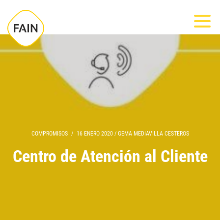
Nota:
Most
este
sitio
web
incluye
un
sistema
de
accesibilidad.
COMPROMISOS
/
16 ENERO 2020
/
GEMA MEDIAVILLA CESTEROS
Centro de Atención al Cliente