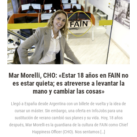
Mar Morelli, CHO: «Estar 18 años en FAIN no
es estar quieta; es atreverse a levantar la
mano y cambiar las cosas»
Llegó a España desde Argentina con un billete de vuelta y la idea de
cursar un máster. Sin embargo, una oferta en InfoJobs para una
sustitución de verano cambió sus planes y su vida. Hoy, 18 años
después, Mar Morelli es la guardiana de la cultura de FAIN como Chief
Happiness Officer (CHO). Nos sentamos […]