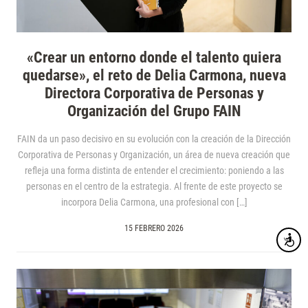
«Crear un entorno donde el talento quiera
quedarse», el reto de Delia Carmona, nueva
Directora Corporativa de Personas y
Organización del Grupo FAIN
FAIN da un paso decisivo en su evolución con la creación de la Dirección
Corporativa de Personas y Organización, un área de nueva creación que
refleja una forma distinta de entender el crecimiento: poniendo a las
personas en el centro de la estrategia. Al frente de este proyecto se
incorpora Delia Carmona, una profesional con […]
15 FEBRERO 2026
Accesibi