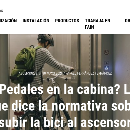
AS
IZACIÓN
INSTALACIÓN
PRODUCTOS
TRABAJA EN
O
FAIN
ASCENSORES
/
30 MAYO 2026
/
RAFAEL FERNÁNDEZ FERNÁNDEZ
Pedales en la cabina? 
e dice la normativa so
subir la bici al ascenso