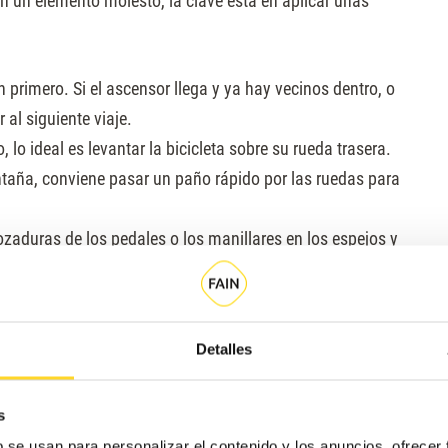
 en un elemento molesto, la clave está en aplicar unas
primero. Si el ascensor llega y ya hay vecinos dentro, o
r al siguiente viaje.
 lo ideal es levantar la bicicleta sobre su rueda trasera.
taña, conviene pasar un paño rápido por las ruedas para
zaduras de los pedales o los manillares en los espejos y
 de queja. Maniobra despacio.
ci, asegúrate de no golpear las puertas ni forzar las
nsor.
Detalles
s
b se usan para personalizar el contenido y los anuncios, ofrecer