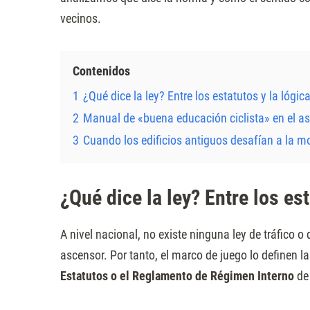
Presione
vecinos.
Control-
F10
Contenidos
para
abrir
1
¿Qué dice la ley? Entre los estatutos y la lógic
un
2
Manual de «buena educación ciclista» en el a
menú
3
Cuando los edificios antiguos desafían a la 
de
accesibilidad.
¿Qué dice la ley? Entre los est
A nivel nacional, no existe ninguna ley de tráfico o
ascensor. Por tanto, el marco de juego lo definen l
Estatutos o el Reglamento de Régimen Interno
de