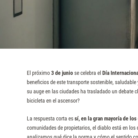
sitio
web
a
las
personas
con
discapacidad
visual
El próximo
3 de junio
se celebra el
Día Internaciona
que
beneficios de este transporte sostenible, saludabl
están
su auge en las ciudades ha trasladado un debate clás
usando
bicicleta en el ascensor?
un
lector
La respuesta corta es
sí, en la gran mayoría de los
de
comunidades de propietarios, el diablo está en los 
pantalla;
analizamos qué dice la norma y cómo el sentido co