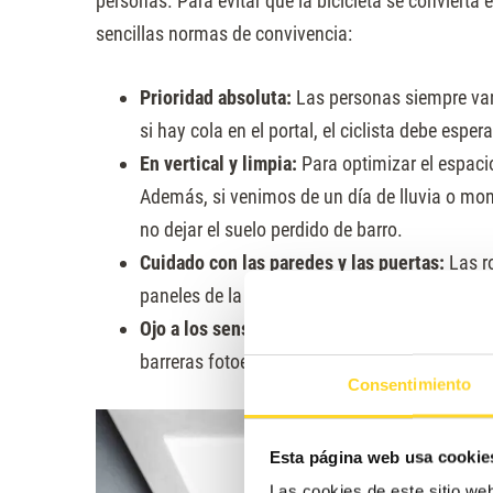
personas. Para evitar que la bicicleta se convierta
sencillas normas de convivencia:
Prioridad absoluta:
Las personas siempre van 
si hay cola en el portal, el ciclista debe espera
En vertical y limpia:
Para optimizar el espacio,
Además, si venimos de un día de lluvia o mon
no dejar el suelo perdido de barro.
Cuidado con las paredes y las puertas:
Las ro
paneles de la cabina son el principal motivo
Ojo a los sensores:
Al entrar o salir con la bi
barreras fotoeléctricas de seguridad del asce
Consentimiento
Esta página web usa cookie
Las cookies de este sitio we