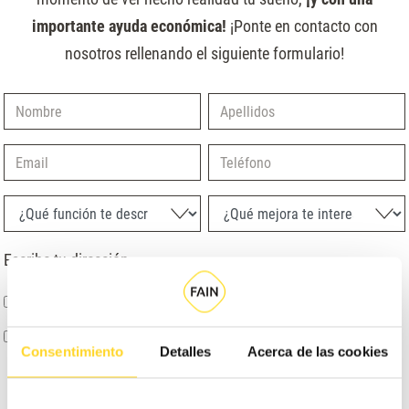
importante ayuda económica!
¡Ponte en contacto con
nosotros rellenando el siguiente formulario!
Nombre
Apellidos
Email
Teléfono
¿Qué función te describe mejor?
¿Qué mejora te interesa?
Escribe tu dirección
ENTIENDO Y ACEPTO
el tratamiento de mis datos tal y como se describe anteriormente y se explica
con mayor detalle en la Política de Privacidad.
AUTORIZO
el envío de comunicaciones comerciales
Consentimiento
Detalles
Acerca de las cookies