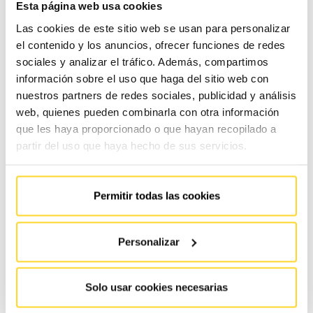
Esta página web usa cookies
Información básica en protección de datos:
Conforme al RGPD y la LOPDGDD, FAIN ASCENSORES S.A.
Las cookies de este sitio web se usan para personalizar
tratará los datos facilitados con la finalidad de gestionar y atender su solicitud. Para obtener más
información acerca del tratamiento de sus datos y ejercer sus derechos, visite nuestra
política de
el contenido y los anuncios, ofrecer funciones de redes
privacidad
sociales y analizar el tráfico. Además, compartimos
información sobre el uso que haga del sitio web con
nuestros partners de redes sociales, publicidad y análisis
web, quienes pueden combinarla con otra información
Compartir en Facebook
Compartir en Twitter
Compartir en Linkedin
Compartir poremail
Compartir en Wh
que les haya proporcionado o que hayan recopilado a
partir del uso que haya hecho de sus servicios.
Buscar:
Permitir todas las cookies
Artículos recomendados
Personalizar
Solo usar cookies necesarias