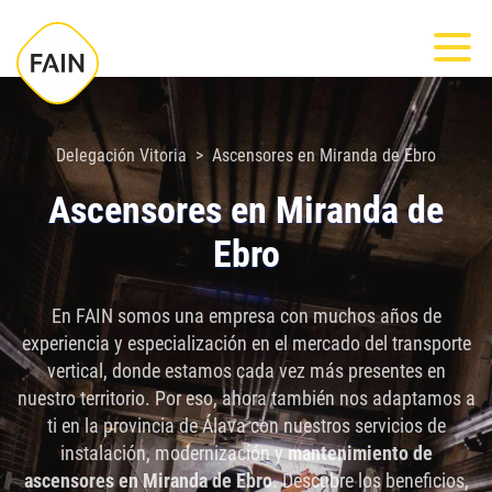
Nota:
Most
este
sitio
web
incluye
Delegación Vitoria
Ascensores en Miranda de Ebro
un
Ascensores en Miranda de
sistema
Ebro
de
accesibilidad.
En FAIN somos una empresa con muchos años de
experiencia y especialización en el mercado del transporte
vertical, donde estamos cada vez más presentes en
nuestro territorio. Por eso, ahora también nos adaptamos a
ti en la provincia de Álava con nuestros servicios de
instalación, modernización y
mantenimiento de
ascensores en Miranda de Ebro
. Descubre los beneficios,