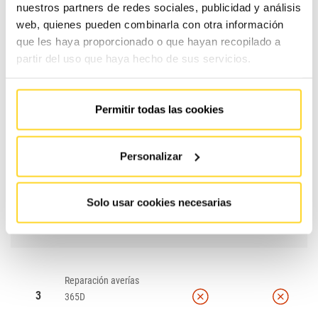
nuestros partners de redes sociales, publicidad y análisis
web, quienes pueden combinarla con otra información
que les haya proporcionado o que hayan recopilado a
RESCATES
RESCATES
partir del uso que haya hecho de sus servicios.
#
24H
24H PLUS
Permitir todas las cookies
1
Rescates 24H/365D
Personalizar
Atención teléfonica
Solo usar cookies necesarias
2
24H/365D
Reparación averías
3
365D