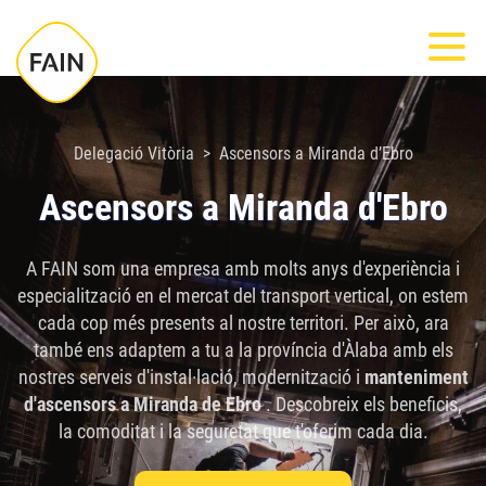
Nota:
Most
este
sitio
web
incluye
Delegació Vitòria
Ascensors a Miranda d’Ebro
un
Ascensors a Miranda d'Ebro
sistema
de
A FAIN som una empresa amb molts anys d'experiència i
accesibilidad.
especialització en el mercat del transport vertical, on estem
cada cop més presents al nostre territori. Per això, ara
també ens adaptem a tu a la província d'Àlaba amb els
nostres serveis d'instal·lació, modernització i
manteniment
d'ascensors a Miranda de Ebro
. Descobreix els beneficis,
la comoditat i la seguretat que t'oferim cada dia.