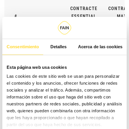
CONTRACTE
CONTRA
#
ESSENTIAL
MAX
Selecciona la teva
0%
30%
Consentimiento
Detalles
Acerca de las cookies
1
cobertura en peces
Esta página web usa cookies
Las cookies de este sitio web se usan para personalizar
el contenido y los anuncios, ofrecer funciones de redes
sociales y analizar el tráfico. Además, compartimos
información sobre el uso que haga del sitio web con
nuestros partners de redes sociales, publicidad y análisis
RESCATS
web, quienes pueden combinarla con otra información
RESCATS
24H
que les haya proporcionado o que hayan recopilado a
#
24H
PLUS
partir del uso que haya hecho de sus servicios.