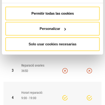
Permitir todas las cookies
1
Rescats 24H/365D
Personalizar
Atenció telefònica
2
24H/365D
Solo usar cookies necesarias
Reparació avaries
3
365D
Horari reparació:
4
9:00 - 19:00