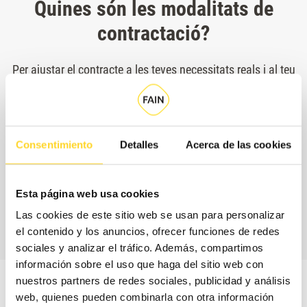
Quines són les modalitats de
contractació?
Per ajustar el contracte a les teves necessitats reals i al teu
pressupost, a FAIN et proposem un model de contractació
flexible, en què seleccionaràs per separat la cobertura de
peces, és a dir, els recanvis que s'inclouen sense cost
Consentimiento
Detalles
Acerca de las cookies
addicional al teu contracte, i els horaris de servei.
Esta página web usa cookies
CONTACTA AMB
NOSALTRES
Las cookies de este sitio web se usan para personalizar
el contenido y los anuncios, ofrecer funciones de redes
sociales y analizar el tráfico. Además, compartimos
información sobre el uso que haga del sitio web con
nuestros partners de redes sociales, publicidad y análisis
web, quienes pueden combinarla con otra información