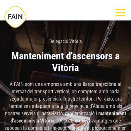
Nota:
Most
este
sitio
web
incluye
Delegació Vitòria
un
Manteniment d'ascensors a
sistema
Vitòria
de
accesibilidad.
A FAIN som una empresa amb una llarga trajectòria al
mercat del transport vertical, on comptem amb cada
vegada major presència al nostre territori. Per això, ara
també ens adaptem a tu a la província d'Àlaba amb els
nostres serveis d'instal·lació, modernització i
manteniment
d'ascensors a Vitòria
. Descobreix els avantatges que
suposen la comoditat i la seguretat que et proporcionem en