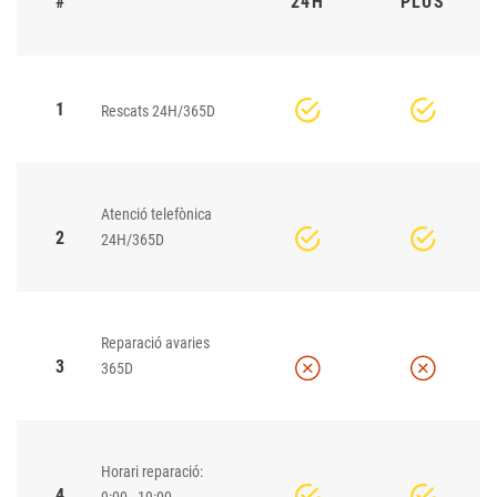
#
24H
PLUS
1
Rescats 24H/365D
Atenció telefònica
2
24H/365D
Reparació avaries
3
365D
Horari reparació:
4
9:00 - 19:00