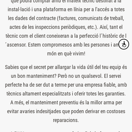
que podrà comptar amb el mateix tècnic destinat a la
instal·lació i una plataforma en línia per a l'accés a totes
les dades del contracte (factures, comunicats de treball,
actes de les inspeccions periòdiques, etc.). Així, tant el
tècnic com el client coneixeran a la perfecció l´històric de l
´ascensor. Estem compromesos amb les persones i amb el
Accesibi
món en què vivim!
Sabies que el secret per allargar la vida útil del teu equip és
un bon manteniment? Però no un qualsevol. El servei
perfecte ha de ser dut a terme per una empresa fiable, amb
tècnics altament especialitzats i oferir totes les garanties.
A més, el manteniment preventiu és la millor arma per
evitar avaries indesitjades que poden derivar en costoses
reparacions.