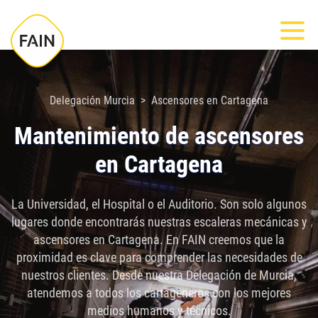
Nota:
Most
este
sitio
web
incluye
Delegación Murcia
Ascensores en Cartagena
un
Mantenimiento de ascensores
sistema
en Cartagena
de
accesibilidad.
La Universidad, el Hospital o el Auditorio. Son solo algunos
lugares donde encontrarás nuestras escaleras mecánicas y
ascensores en Cartagena. En FAIN creemos que la
proximidad es clave para comprender las necesidades de
nuestros clientes. Desde nuestra Delegación de Murcia,
atendemos a todos los cartageneros con los mejores
medios humanos y técnicos.