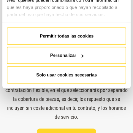
web, quienes pueden combinarla con otra información
que les haya proporcionado o que hayan recopilado a
partir del uso que haya hecho de sus servicios.
Permitir todas las cookies
¿Cuáles son las modalidades de
contratación?
Personalizar
Para ajustar el contrato a tus necesidades reales y tu
Solo usar cookies necesarias
presupuesto, en FAIN te proponemos un modelo de
contratación flexible, en el que seleccionarás por separado
la cobertura de piezas, es decir, los repuesto que se
incluyen sin coste adicional en tu contrato, y los horarios
de servicio.