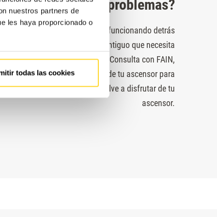
problemas?
con nuestros partners de
ue les haya proporcionado o
or pasa más tiempo parado que funcionando detrás
 siempre o bien un equipo muy antiguo que necesita
iones o un mal mantenimiento. Consulta con FAIN,
mitir todas las cookies
 auditoría completa y gratuita de tu ascensor para
e la solución más adecuada. Vuelve a disfrutar de tu
ascensor.