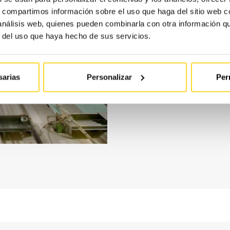
s, compartimos información sobre el uso que haga del sitio web 
 análisis web, quienes pueden combinarla con otra información q
Si tu ascens
r del uso que haya hecho de sus servicios.
suele haber
modernizac
sarias
Personalizar
Per
haremos una
ofrecert