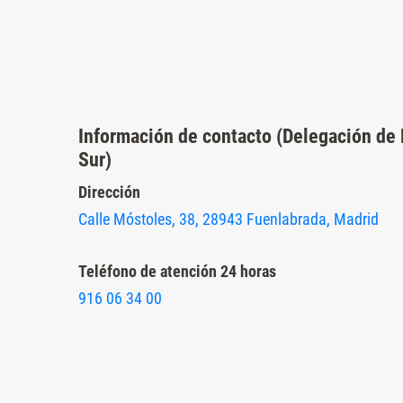
Presione
Control-
F10
para
abrir
Información de contacto (Delegación de
un
Sur)
menú
Dirección
de
Calle Móstoles, 38, 28943 Fuenlabrada, Madrid
accesibilidad.
Teléfono de atención 24 horas
916 06 34 00