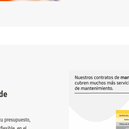
de
 tu presupuesto,
exible, en el