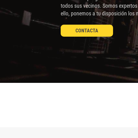
sitio
todos sus vecinos. Somos expertos 
ello, ponemos a tu disposición lo
web
a
CONTACTA
las
personas
con
discapacidad
visual
que
están
usando
un
lector
de
pantalla;