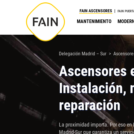
Nota:
FAIN ASCENSORES
FAIN PUERT
este
MANTENIMIENTO
MODERN
sitio
web
incluye
un
Delegación Madrid – Sur
Ascensore
sistema
Ascensores 
de
accesibilidad.
Instalación,
Presione
Control-
reparación
F11
para
ajustar
La proximidad importa. Por eso en
el
Madrid-Sur que garantiza un servici