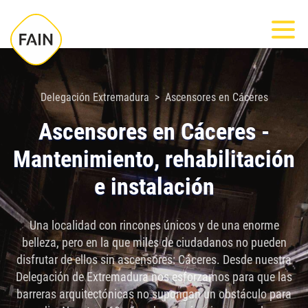
Nota:
Most
este
sitio
web
incluye
Delegación Extremadura
Ascensores en Cáceres
un
Ascensores en Cáceres -
sistema
Mantenimiento, rehabilitación
de
accesibilidad.
e instalación
Una localidad con rincones únicos y de una enorme
belleza, pero en la que miles de ciudadanos no pueden
disfrutar de ellos sin ascensores: Cáceres. Desde nuestra
Delegación de Extremadura nos esforzamos para que las
barreras arquitectónicas no supongan un obstáculo para