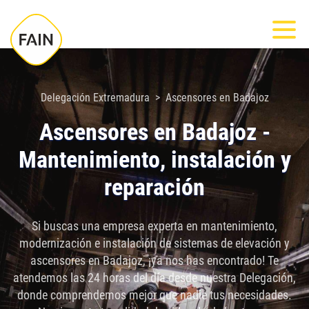
Nota:
Most
este
sitio
web
incluye
Delegación Extremadura
Ascensores en Badajoz
un
Ascensores en Badajoz -
sistema
Mantenimiento, instalación y
de
accesibilidad.
reparación
Si buscas una empresa experta en mantenimiento,
modernización e instalación de sistemas de elevación y
ascensores en Badajoz, ¡ya nos has encontrado! Te
atendemos las 24 horas del día desde nuestra Delegación,
donde comprendemos mejor que nadie tus necesidades.