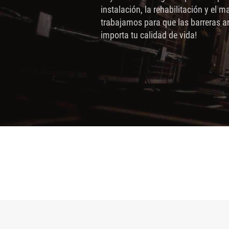
sitio
instalación, la rehabilitación y el
trabajamos para que las barreras ar
web
importa tu calidad de vida!
a
las
personas
con
discapacidad
visual
que
están
usando
un
lector
de
pantalla;