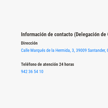
Presione
Control-
F10
para
abrir
Información de contacto (Delegación de 
un
Dirección
menú
Calle Marqués de la Hermida, 3, 39009 Santander, 
de
accesibilidad.
Teléfono de atención 24 horas
942 36 54 10