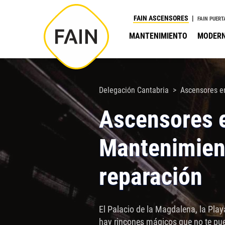
Nota:
FAIN ASCENSORES
FAIN PUERT
este
MANTENIMIENTO
MODERN
sitio
web
incluye
un
Delegación Cantabria
Ascensores e
sistema
Ascensores e
de
accesibilidad.
Mantenimient
Presione
Control-
reparación
F11
para
ajustar
El Palacio de la Magdalena, la Playa
el
hay rincones mágicos que no te pue