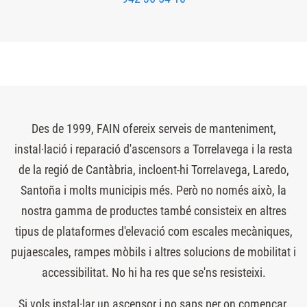
Des de 1999, FAIN ofereix serveis de manteniment,
instal·lació i reparació d'ascensors a Torrelavega i la resta
de la regió de Cantàbria, incloent-hi Torrelavega, Laredo,
Santoña i molts municipis més. Però no només això, la
nostra gamma de productes també consisteix en altres
tipus de plataformes d'elevació com escales mecàniques,
pujaescales, rampes mòbils i altres solucions de mobilitat i
accessibilitat. No hi ha res que se'ns resisteixi.
Si vols instal·lar un ascensor i no saps per on començar,