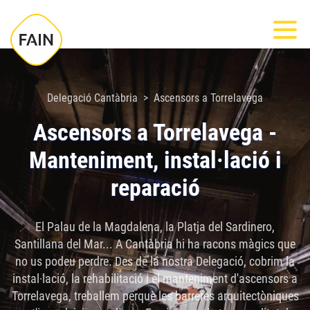
Nota:
Most
este
sitio
web
incluye
Delegació Cantàbria
Ascensors a Torrelavega
un
Ascensors a Torrelavega -
sistema
Manteniment, instal·lació i
de
accesibilidad.
reparació
El Palau de la Magdalena, la Platja del Sardinero,
Santillana del Mar... A Cantàbria hi ha racons màgics que
no us podeu perdre. Des de la nostra Delegació, cobrim la
instal·lació, la rehabilitació i el manteniment d'ascensors a
Torrelavega, treballem perquè les barreres arquitectòniques