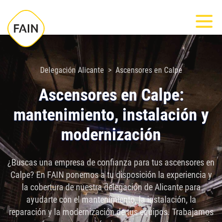
Nota:
Most
este
sitio
web
incluye
Delegación Alicante
Ascensores en Calpe
un
Ascensores en Calpe:
sistema
mantenimiento, instalación y
de
accesibilidad.
modernización
¿Buscas una empresa de confianza para tus ascensores en
Calpe? En FAIN ponemos a tu disposición la experiencia y
la cobertura de nuestra delegación de Alicante para
ayudarte con el mantenimiento, la instalación, la
reparación y la modernización de tus equipos. Trabajamos