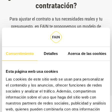
contratación?
Para ajustar el contrato a tus necesidades reales y tu
presupuesto, en FAIN te proponemos un modelo de
contratación flexible, en el que seleccionarás por separado
la cobertura de piezas, es decir, los repuesto que se
incluyen sin coste adicional en tu contrato, y los horarios
Consentimiento
Detalles
Acerca de las cookies
de servicio.
Esta página web usa cookies
CONTACTA CON
NOSOTROS
Las cookies de este sitio web se usan para personalizar
el contenido y los anuncios, ofrecer funciones de redes
sociales y analizar el tráfico. Además, compartimos
información sobre el uso que haga del sitio web con
nuestros partners de redes sociales, publicidad y análisis
web, quienes pueden combinarla con otra información