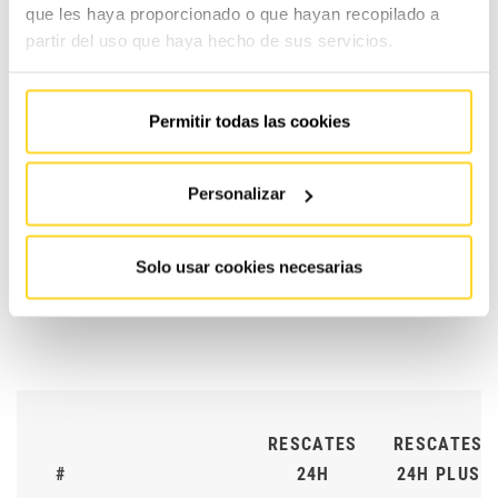
que les haya proporcionado o que hayan recopilado a
partir del uso que haya hecho de sus servicios.
CONTRATO
CONTRA
#
ESSENTIAL
MAX
Permitir todas las cookies
Personalizar
Selecciona tu
0%
30%
1
cobertura en piezas
Solo usar cookies necesarias
RESCATES
RESCATES
#
24H
24H PLUS