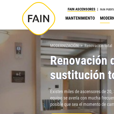
Nota:
FAIN ASCENSORES
FAIN PUERT
este
MANTENIMIENTO
MODERN
sitio
web
incluye
un
MODERNIZACIÓN
Renovación total
sistema
Renovación 
de
accesibilidad.
sustitución t
Presione
Control-
F11
Existen miles de ascensores de 20, 
para
equipo se avería con mucha frecue
ajustar
posible que sea el momento de cam
el