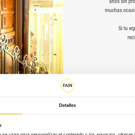
años sin pr
muchas ocasio
Si tu e
rec
Detalles
s
b se usan para personalizar el contenido y los anuncios, ofrecer