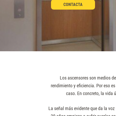
sitio
CONTACTA
web
a
las
personas
con
discapacidad
visual
que
están
Los ascensores son medios de t
usando
rendimiento y eficiencia. Por eso e
un
caso. En concreto, la vida
lector
de
La señal más evidente que da la voz
pantalla;
RNIZACIÓN