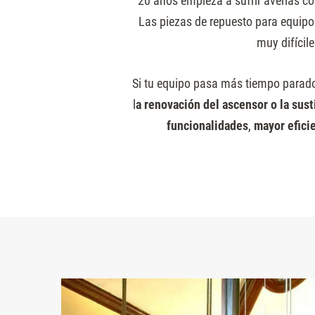
20 años empieza a sufrir averías c
Presione
ovación total
Las piezas de repuesto para equipo
Control-
Renovación total
muy difícile
F10
para
Si tu equipo pasa más tiempo para
abrir
l
a renovación del ascensor o la sust
un
funcionalidades
,
mayor efici
menú
de
accesibilidad.