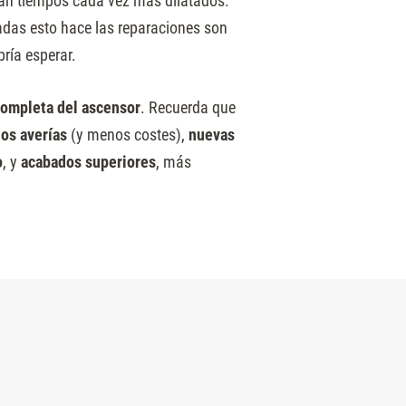
van tiempos cada vez más dilatados.
adas esto hace las reparaciones son
bría esperar.
completa del ascensor
. Recuerda que
os averías
(y menos costes),
nuevas
o
, y
acabados superiores
, más