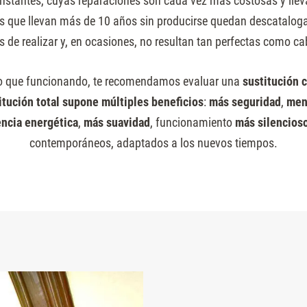
onstantes, cuyas reparaciones son cada vez más costosas y lle
s que llevan más de 10 años sin producirse quedan descatalog
s de realizar y, en ocasiones, no resultan tan perfectas como ca
do que funcionando, te recomendamos evaluar una
sustitución 
itución total supone múltiples beneficios
:
más seguridad
,
men
encia energética
,
más suavidad
, funcionamiento
más silencios
contemporáneos, adaptados a los nuevos tiempos.