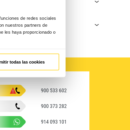
e un ascensor?
e ascensores
 funciones de redes sociales
or en caso de emergencia?
con nuestros partners de
ue les haya proporcionado o
mitir todas las cookies
900 533 602
900 373 282
914 093 101