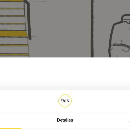
scensor?
¿Cuál es el coste de c
Detalles