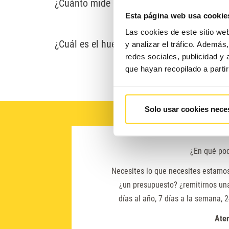
¿Cuánto mide la cabina de un ascensor?
Presione
obre modernización de ascensores
Esta página web usa cookie
Control-
Preguntas frecuentes
Las cookies de este sitio we
F10
¿Cuál es el hueco de ascensor mínimo por 
y analizar el tráfico. Ademá
para
redes sociales, publicidad y
que hayan recopilado a parti
abrir
un
menú
Solo usar cookies nece
de
accesibilidad.
¿En qué po
Necesites lo que necesites estamo
¿un presupuesto? ¿remitirnos un
días al año, 7 días a la semana, 2
Ate