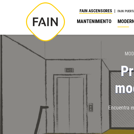
Nota:
FAIN ASCENSORES
FAIN PUERT
este
MANTENIMIENTO
MODERN
sitio
web
incluye
un
MOD
sistema
Pr
de
accesibilidad.
mod
Presione
Control-
F11
Encuentra e
para
ajustar
el