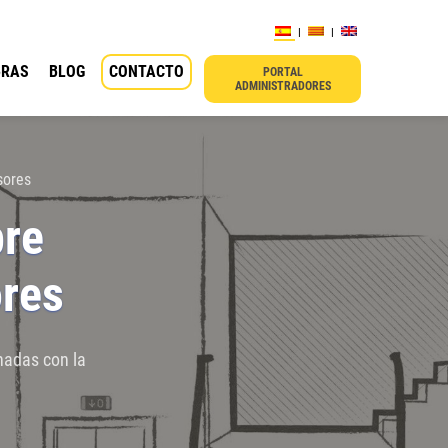
BRAS
BLOG
CONTACTO
PORTAL
ADMINISTRADORES
sores
bre
res
nadas con la