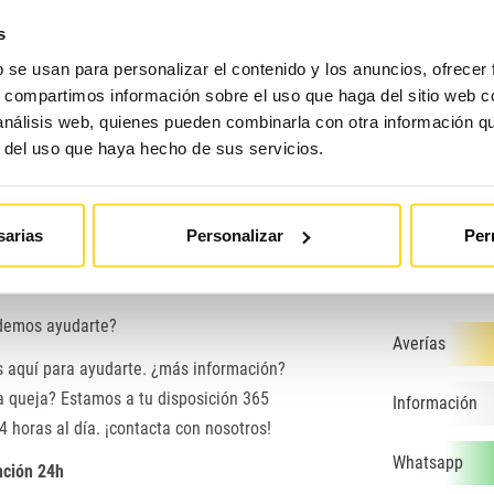
¿Cuánto mide el foso d
s
 sobre modernización d
b se usan para personalizar el contenido y los anuncios, ofrecer
accesibilidad?
¿Cómo parar un ascens
s, compartimos información sobre el uso que haga del sitio web 
 análisis web, quienes pueden combinarla con otra información q
r del uso que haya hecho de sus servicios.
sarias
Personalizar
Per
demos ayudarte?
Averías
s aquí para ayudarte. ¿más información?
a queja? Estamos a tu disposición 365
Información
4 horas al día. ¡contacta con nosotros!
Whatsapp
nción 24h