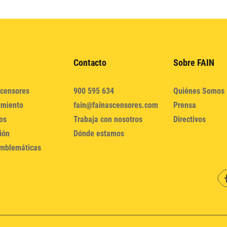
Contacto
Sobre FAIN
censores
900 595 634
Quiénes Somos
imiento
fain@fainascensores.com
Prensa
os
Trabaja con nosotros
Directivos
ión
Dónde estamos
mblemáticas