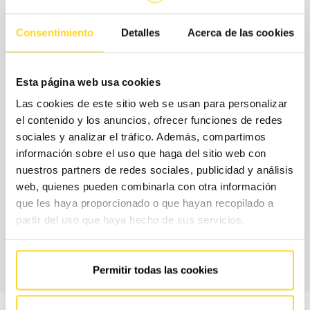
¿Cuáles son las modalidades de
Consentimiento
Detalles
Acerca de las cookies
contratación?
Para ajustar el contrato a tus necesidades reales y tu
Esta página web usa cookies
presupuesto, en FAIN te proponemos un modelo de
Las cookies de este sitio web se usan para personalizar
contratación flexible, en el que seleccionarás por separado
el contenido y los anuncios, ofrecer funciones de redes
sociales y analizar el tráfico. Además, compartimos
la cobertura de piezas, es decir, los repuesto que se
información sobre el uso que haga del sitio web con
incluyen sin coste adicional en tu contrato, y los horarios
nuestros partners de redes sociales, publicidad y análisis
de servicio.
web, quienes pueden combinarla con otra información
que les haya proporcionado o que hayan recopilado a
partir del uso que haya hecho de sus servicios.
CONTACTA CON
NOSOTROS
Permitir todas las cookies