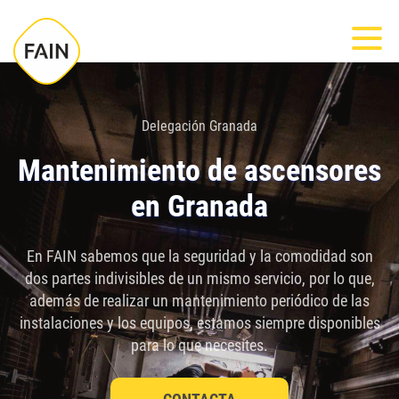
Nota:
Most
este
sitio
web
incluye
Delegación Granada
un
Mantenimiento de ascensores
sistema
en Granada
de
accesibilidad.
En FAIN sabemos que la seguridad y la comodidad son
dos partes indivisibles de un mismo servicio, por lo que,
además de realizar un mantenimiento periódico de las
instalaciones y los equipos, estamos siempre disponibles
para lo que necesites.