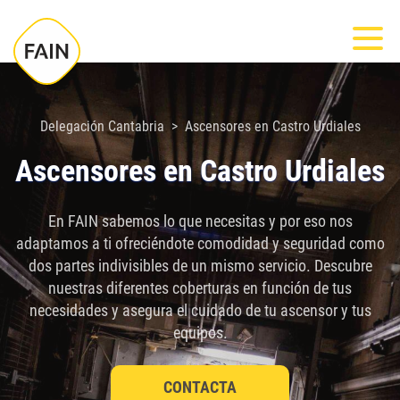
Nota:
Most
este
sitio
web
incluye
Delegación Cantabria
Ascensores en Castro Urdiales
un
Ascensores en Castro Urdiales
sistema
de
En FAIN sabemos lo que necesitas y por eso nos
accesibilidad.
adaptamos a ti ofreciéndote comodidad y seguridad como
dos partes indivisibles de un mismo servicio. Descubre
nuestras diferentes coberturas en función de tus
necesidades y asegura el cuidado de tu ascensor y tus
equipos.
CONTACTA