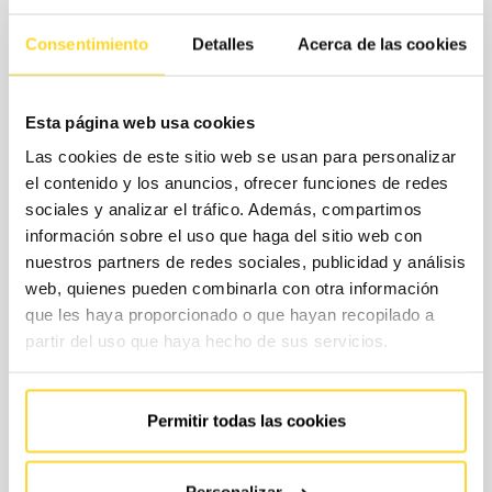
Consentimiento
Detalles
Acerca de las cookies
¿Cuáles son las modalidades de
Esta página web usa cookies
contratación?
Las cookies de este sitio web se usan para personalizar
el contenido y los anuncios, ofrecer funciones de redes
Para ajustar el contrato a tus necesidades reales y tu
sociales y analizar el tráfico. Además, compartimos
información sobre el uso que haga del sitio web con
presupuesto, en FAIN te proponemos un modelo de
nuestros partners de redes sociales, publicidad y análisis
contratación flexible, en el que seleccionarás por separado
web, quienes pueden combinarla con otra información
la cobertura de piezas, es decir, los repuesto que se
que les haya proporcionado o que hayan recopilado a
incluyen sin coste adicional en tu contrato, y los horarios
partir del uso que haya hecho de sus servicios.
de servicio.
Permitir todas las cookies
CONTACTA CON
NOSOTROS