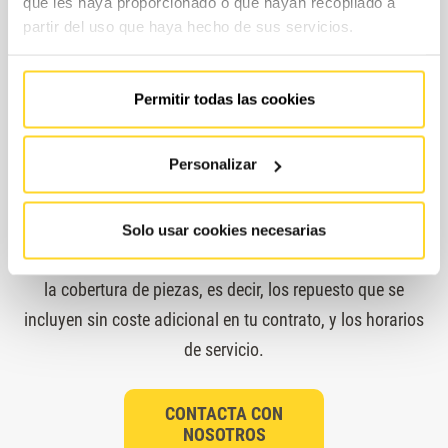
que les haya proporcionado o que hayan recopilado a
partir del uso que haya hecho de sus servicios.
Permitir todas las cookies
¿Cuáles son las modalidades de
contratación?
Personalizar
Para ajustar el contrato a tus necesidades reales y tu
presupuesto, en FAIN te proponemos un modelo de
Solo usar cookies necesarias
contratación flexible, en el que seleccionarás por separado
la cobertura de piezas, es decir, los repuesto que se
incluyen sin coste adicional en tu contrato, y los horarios
de servicio.
CONTACTA CON
NOSOTROS