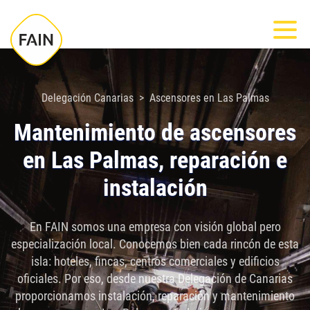
Nota:
Most
este
sitio
web
incluye
Delegación Canarias
Ascensores en Las Palmas
un
Mantenimiento de ascensores
sistema
en Las Palmas, reparación e
de
accesibilidad.
instalación
En FAIN somos una empresa con visión global pero
especialización local. Conocemos bien cada rincón de esta
isla: hoteles, fincas, centros comerciales y edificios
oficiales. Por eso, desde nuestra Delegación de Canarias
proporcionamos instalación, reparación y mantenimiento