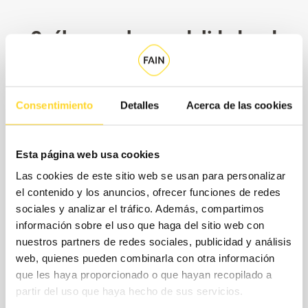
¿Cuáles son las modalidades de
contratación?
Para cambiar el contrato a tus necesidades reales y tu
Consentimiento
Detalles
Acerca de las cookies
presupuesto, en FAIN te sugerimos un modelo de
contratación flexible, en el que seleccionarás por separado
Esta página web usa cookies
la cobertura de piezas y los horarios de servicio, donde
Las cookies de este sitio web se usan para personalizar
incluimos los repuesto que tendrás dentro de tu contrato y
el contenido y los anuncios, ofrecer funciones de redes
sin coste agregado.
sociales y analizar el tráfico. Además, compartimos
información sobre el uso que haga del sitio web con
nuestros partners de redes sociales, publicidad y análisis
CONTACTA CON
web, quienes pueden combinarla con otra información
NOSOTROS
que les haya proporcionado o que hayan recopilado a
partir del uso que haya hecho de sus servicios.