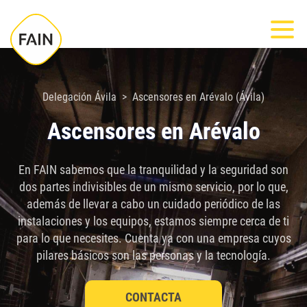
Nota:
Most
este
sitio
web
incluye
Delegación Ávila
Ascensores en Arévalo (Ávila)
un
Ascensores en Arévalo
sistema
de
En FAIN sabemos que la tranquilidad y la seguridad son
accesibilidad.
dos partes indivisibles de un mismo servicio, por lo que,
además de llevar a cabo un cuidado periódico de las
instalaciones y los equipos, estamos siempre cerca de ti
para lo que necesites. Cuenta ya con una empresa cuyos
pilares básicos son las personas y la tecnología.
CONTACTA