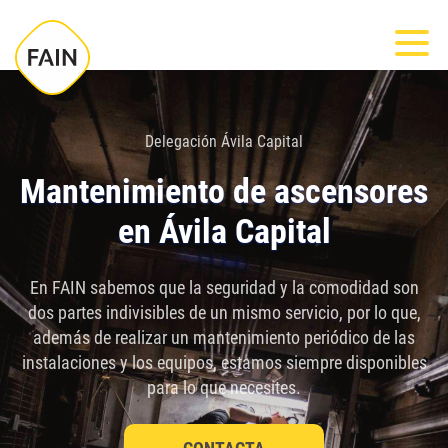
Nota:
Most
este
sitio
web
incluye
Delegación Ávila Capital
un
Mantenimiento de ascensores
sistema
en Ávila Capital
de
accesibilidad.
En FAIN sabemos que la seguridad y la comodidad son
dos partes indivisibles de un mismo servicio, por lo que,
además de realizar un mantenimiento periódico de las
instalaciones y los equipos, estamos siempre disponibles
para lo que necesites.