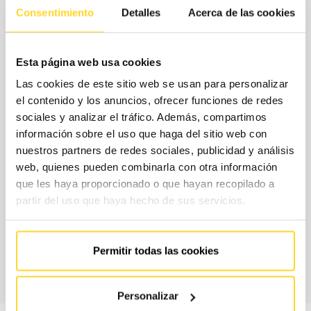
Consentimiento
Detalles
Acerca de las cookies
¿Cuáles son las modalidades de
contratación?
Esta página web usa cookies
Las cookies de este sitio web se usan para personalizar
Para ajustar el contrato a tus necesidades reales y tu
el contenido y los anuncios, ofrecer funciones de redes
presupuesto, en FAIN te proponemos un modelo de
sociales y analizar el tráfico. Además, compartimos
contratación flexible, en el que seleccionarás por separado
información sobre el uso que haga del sitio web con
nuestros partners de redes sociales, publicidad y análisis
la cobertura de piezas, es decir, los repuesto que se
web, quienes pueden combinarla con otra información
incluyen sin coste adicional en tu contrato, y los horarios
que les haya proporcionado o que hayan recopilado a
de servicio.
partir del uso que haya hecho de sus servicios.
CONTACTA CON
Permitir todas las cookies
NOSOTROS
Personalizar