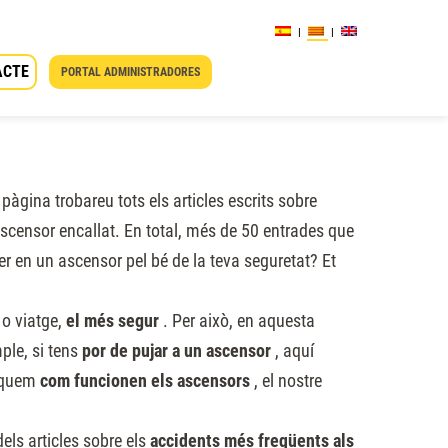
ACTE
PORTAL ADMINISTRADORES
pàgina trobareu tots els articles escrits sobre
 ascensor encallat. En total, més de 50 entrades que
fer en un ascensor pel bé de la teva seguretat? Et
 o viatge,
el més segur
. Per això, en aquesta
ple, si tens
por de pujar a un ascensor
, aquí
liquem
com funcionen els ascensors
, el nostre
els articles sobre els
accidents més freqüents als