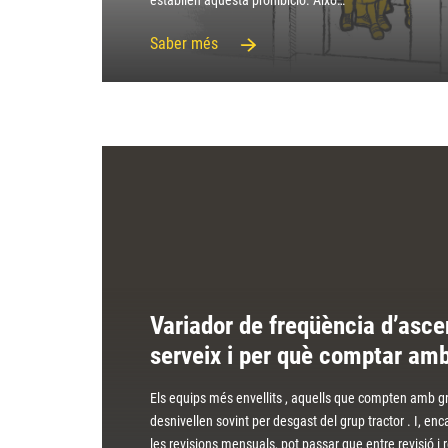
establien aquesta prohibició. Això…
Saber més
Variador de freqüència d’asce
serveix i per què comptar am
Els equips més envellits , aquells que compten amb gru
desnivellen sovint per desgast del grup tractor . I, enc
les revisions mensuals, pot passar que entre revisió i 