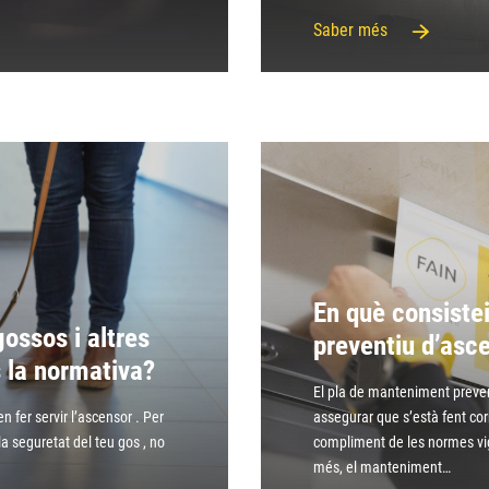
Saber més
En què consiste
ossos i altres
preventiu d’asc
 la normativa?
El pla de manteniment preven
 fer servir l’ascensor . Per
assegurar que s’està fent cor
la seguretat del teu gos , no
compliment de les normes vig
més, el manteniment…