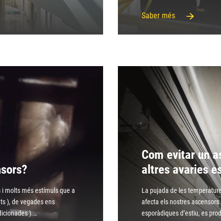
Saber més
Com evitar un as
nsors?
altres avaries 
ts i molts més estímuls que a
La pujada de les temperatur
ats ), de vegades ens
afecta els nostres ascensors
ndicionades ).…
esporàdiques d’estiu, es pr