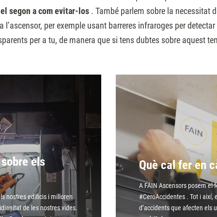
 el segon a com evitar-los
. També parlem sobre la necessitat de
a l’ascensor, per exemple usant barreres infraroges per detectar l
sparents per a tu, de manera que si tens dubtes sobre aquest te
sobre els
Què cal fer en 
A FAIN Ascensors posem el foc
s nostres edificis i milloren
#CeroAccidentes . Tot i així
tidianitat de les nostres vides.
d’accidents que afecten els u