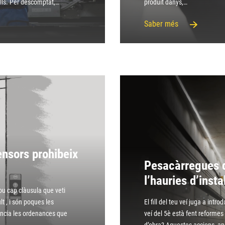
ells. Per descomptat,…
produït danys,…
Saber més
ensors prohibeix
Pesacàrregues d
l’hauries d’insta
lou cap clàusula que veti
t , i són poques les
El fill del teu veí juga a intro
ncia les ordenances que
veí del 5è està fent reformes 