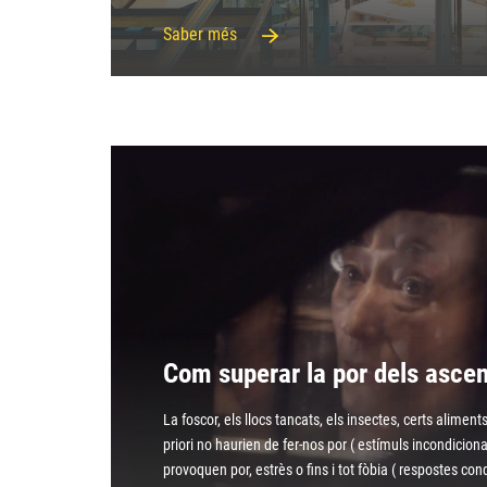
Saber més
Com superar la por dels asce
La foscor, els llocs tancats, els insectes, certs alimen
priori no haurien de fer-nos por ( estímuls incondicion
provoquen por, estrès o fins i tot fòbia ( respostes co