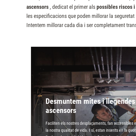
sitio
ascensors
, dedicat el primer als
possibles riscos i
web
les especificacions que poden millorar la seguretat 
a
Intentem millorar cada dia i ser completament tran
las
personas
con
discapacidad
visual
que
están
usando
Desmuntem mites i llegendes 
un
ascensors
lector
de
Faciliten els nostres desplaçaments, fan accessibles el
la nostra qualitat de vida. I sí, estan inserits en la quo
pantalla;