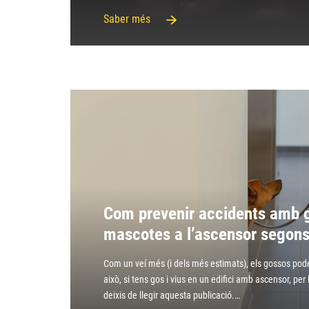
Saber més
Com prevenir accidents amb g
mascotes a l’ascensor segons
Com un veí més (i dels més estimats), els gossos poden
això, si tens gos i vius en un edifici amb ascensor, per 
deixis de llegir aquesta publicació.…