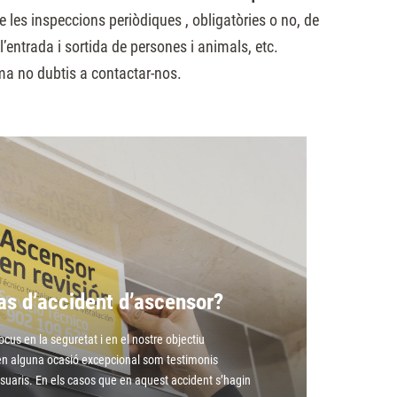
 les inspeccions periòdiques , obligatòries o no, de
’entrada i sortida de persones i animals, etc.
ma no dubtis a contactar-nos.
cas d’accident d’ascensor?
us en la seguretat i en el nostre objectiu
, en alguna ocasió excepcional som testimonis
suaris. En els casos que en aquest accident s’hagin