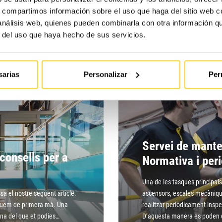
s, compartimos información sobre el uso que haga del sitio web 
Saber més
 análisis web, quienes pueden combinarla con otra información q
r del uso que haya hecho de sus servicios.
sarias
Personalizar
Per
Servei de mant
consells per a
Normativa i peri
Una de les tasques principals 
ssa el nostre següent article.
ascensors, escales mecànique
liquem de primera mà. Una
realitzar periòdicament insp
na del que et podies…
D’aquesta manera es poden 