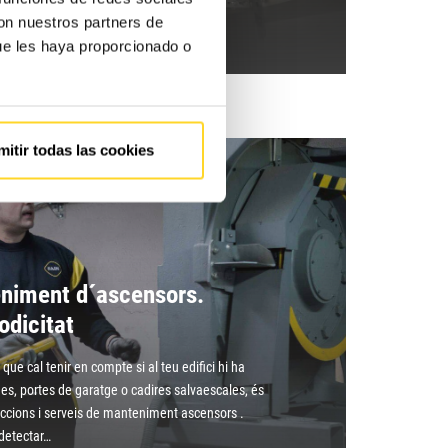
con nuestros partners de
ue les haya proporcionado o
mitir todas las cookies
eniment d´ascensors.
odicitat
que cal tenir en compte si al teu edifici hi ha
s, portes de garatge o cadires salvaescales, és
eccions i serveis de manteniment ascensors .
detectar…