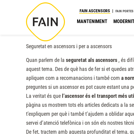
Nota:
FAIN ASCENSORS
FAIN PORTES
este
MANTENIMENT
MODERNIT
sitio
web
incluye
Seguretat en ascensors i per a ascensors
un
sistema
Quan parlem de la
seguretat als ascensors
, és dif
de
aquest tema. Des de què has de fer si et quedes atra
accesibilidad.
apliquen com a recomanacions i també com
a nor
Presione
preguntes si un ascensor es pot caure estant una p
Control-
La veritat és que
l’ascensor és el transport més uti
F11
pàgina us mostrem tots els articles dedicats a la s
para
t’expliquem per què i també t’ajudem a oblidar aqu
ajustar
servei d’atenció telefònica i on són els nostres tècn
el
De fet, tractem amb aquesta profunditat el tema, qu