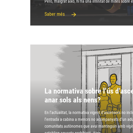
Però, malgrat això, hi ha una infinitat de mites sobre 
Presione
Control-
Saber més
F10
para
abrir
un
menú
de
accesibilidad.
La normativa sobre l’ús d’asc
anar sols als nens?
En l’actualitat, la normativa vigent d’ascensors no inc
l’entrada a cabina a menors no acompanyats d’un adul
comunitats autònomes que avui mantinguin amb vigè