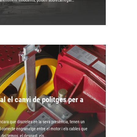
parentment innocents, poden sobrecarregar…
al el canvi de politges per a
encara que discretes en la seva presència, tenen un
l correcte engranatge entre el motor i els cables que
 del temps, el desgast, els…