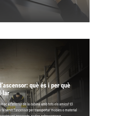
’ascensor: què és i per què
l·lar
duir-se a l’interior de la cabina amb tots els amics? El
i fa servir l’ascensor per transportar mobles o material