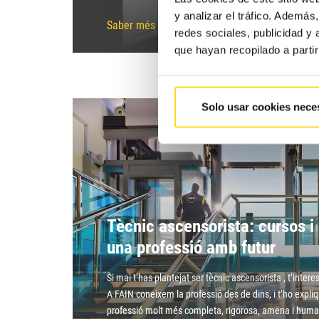
y analizar el tráfico. Ademá
Saber més
redes sociales, publicidad y
que hayan recopilado a parti
Solo usar cookies nece
Tècnic ascensorista: cursos i 
una professió amb futur
Si mai t’has plantejat ser tècnic ascensorista , t’intere
A FAIN coneixem la professió des de dins, i t’ho exp
professió molt més completa, rigorosa, amena i huma