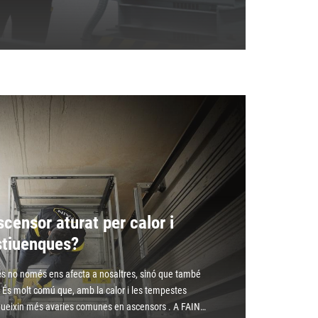
censor aturat per calor i
estiuenques?
es no només ens afecta a nosaltres, sinó que també
. És molt comú que, amb la calor i les tempestes
odueixin més avaries comunes en ascensors . A FAIN…