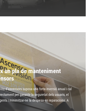
ix un pla de manteniment
ensors
tiu d’ascensors suposa una forta inversió anual i cal
rectament per garantir la seguretat dels usuaris, el
ents i minimitzar-ne la despesa en reparacions. A