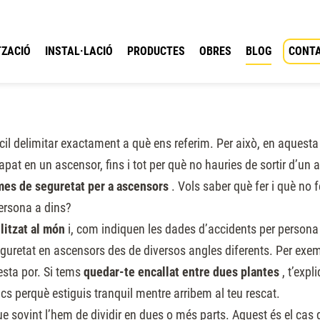
ZACIÓ
INSTAL·LACIÓ
PRODUCTES
OBRES
BLOG
CONT
ícil delimitar exactament a què ens referim. Per això, en aquesta 
pat en un ascensor, fins i tot per què no hauries de sortir d’un
mes de seguretat per a ascensors
. Vols saber què fer i què no 
ersona a dins?
litzat al món
i, com indiquen les dades d’accidents per persona
eguretat en ascensors des de diversos angles diferents. Per exem
esta por. Si tems
quedar-te encallat entre dues plantes
, t’exp
ics perquè estiguis tranquil mentre arribem al teu rescat.
e sovint l’hem de dividir en dues o més parts. Aquest és el cas d