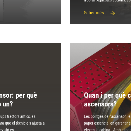
d’obra? Aquestes accions, a
Saber més
nsor: per què
Quan i per què c
b un?
ascensors?
ps tractors antics, es
Les politges de l’ascensor , 
ara que el tècnic els ajusta a
paper essencial en garantir e
revisió es…
eleven la cabina . Amb el pas