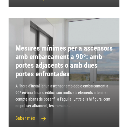
Mesures mínimes per a ascensors
amb embarcament a 90º: amb
portes adjacents o amb dues
portes enfrontades
A l’hora d’instal·lar un ascensor amb doble embarcament a
90º en una finca o edifici, són molts els elements a tenir en
compte abans de posar fil a l’agulla. Entre ells hi figura, com
no pot ser altrament, les mesures…
Saber més