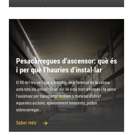
Pesacàrregues d’ascensor: què és
i per què l’hauries d’instal·lar
El fill del teu veí juga a introduir-se a l’interior de la cabina
amb tots els amics? El veí del 5è està fent reformes i fa servir
l’ascensor per transportar mobles o material d’obra?
Aquestes accions, aparentment innocents, poden
sobrecarregar…
Saber més