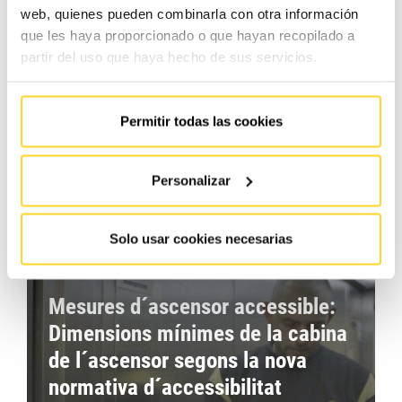
(IPO)
web, quienes pueden combinarla con otra información
que les haya proporcionado o que hayan recopilado a
Com ja parlem al nostre article anterior, a més del
partir del uso que haya hecho de sus servicios.
manteniment normal de qualsevol equip, també és important
que aquests se sotmetin periòdicament a una inspecció
obligatòria d’ascensor , similar a la ITV d’un cotxe, realitzada
Permitir todas las cookies
per un Organisme de…
Saber més
Personalizar
Solo usar cookies necesarias
Mesures d´ascensor accessible:
Dimensions mínimes de la cabina
de l´ascensor segons la nova
normativa d´accessibilitat