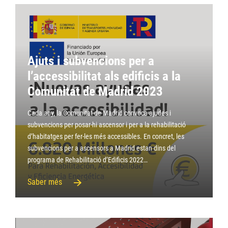
Ajuts i subvencions per a
l’accessibilitat als edificis a la
Comunitat de Madrid 2023
Cada any, la Comunitat de Madrid convoca ajudes i
subvencions per posar-hi ascensor i per a la rehabilitació
d’habitatges per fer-les més accessibles. En concret, les
subvencions per a ascensors a Madrid estan dins del
programa de Rehabilitació d’Edificis 2022…
Saber més