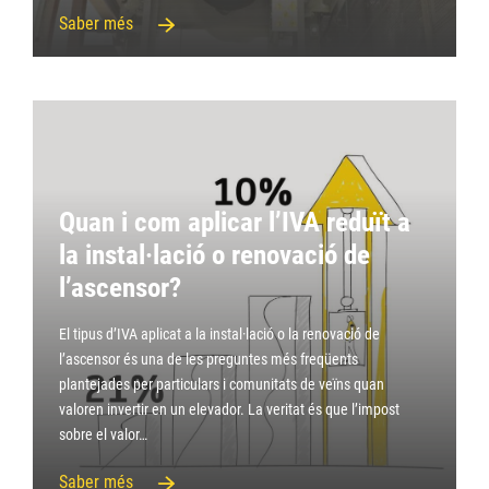
Saber més
Quan i com aplicar l’IVA reduït a
la instal·lació o renovació de
l’ascensor?
El tipus d’IVA aplicat a la instal·lació o la renovació de
l’ascensor és una de les preguntes més freqüents
plantejades per particulars i comunitats de veïns quan
valoren invertir en un elevador. La veritat és que l’impost
sobre el valor…
Saber més