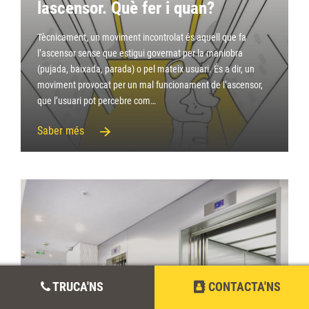
lascensor. Què fer i quan?
Tècnicament, un moviment incontrolat és aquell que fa
l’ascensor sense que estigui governat per la maniobra
(pujada, baixada, parada) o pel mateix usuari. És a dir, un
moviment provocat per un mal funcionament de l’ascensor,
que l’usuari pot percebre com…
Saber més
Ajuts i subvencions per a
TRUCA'NS
CONTACTA'NS
ascensors a la Comunitat de