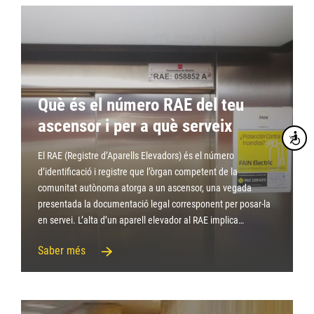
Què és el número RAE del teu
ascensor i per a què serveix
Accesibi
El RAE (Registre d’Aparells Elevadors) és el número
d’identificació i registre que l’òrgan competent de la
comunitat autònoma atorga a un ascensor, una vegada
presentada la documentació legal corresponent per posar-la
en servei. L’alta d’un aparell elevador al RAE implica…
Saber més