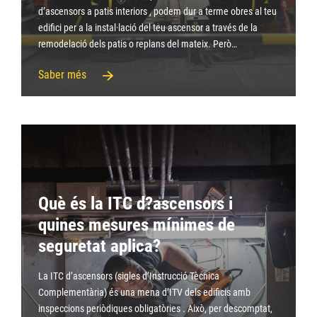
d’ascensors a patis interiors , podem dur a terme obres al teu
edifici per a la instal·lació del teu ascensor a través de la
remodelació dels patis o replans del mateix. Però…
Saber més
Què és la ITC d?ascensors i
quines mesures mínimes de
seguretat aplica?
La ITC d’ascensors (sigles d’Instrucció Tècnica
Complementària) és una mena d’ITV dels edificis amb
inspeccions periòdiques obligatòries . Això, per descomptat,