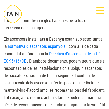
Nota:
Most
este
sitio
Tot sobre normativa i regles bàsiques per a lús de
web
lascensor de passatgers
incluye
Els ascensors instal·lats a Espanya estan subjectes tant a
un
la
normativa d’ascensors espanyola
, com a la de cada
sistema
comunitat autònoma ia la
Directiva d’ascensors de la UE
de
EC 95/16/CE
. D’ambdós documents, podem treure que els
accesibilidad.
responsables de les instal·lacions on s’ubiquin ascensors
de passatgers hauran de fer un seguiment continu de
l’estat tècnic dels ascensors, fer inspeccions periòdiques i
mantenir-los d’acord amb les recomanacions del fabricant.
Tot i això, a les normes actuals també podem sumar una
sèrie de recomanacions que ajudin a augmentar la vida útil