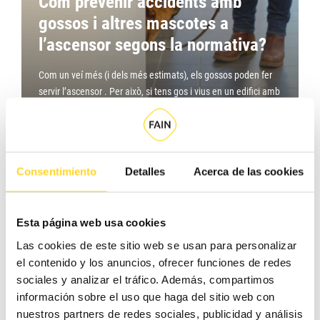
Com prevenir accidents amb
gossos i altres mascotes a
l’ascensor segons la normativa?
Com un veí més (i dels més estimats), els gossos poden fer
servir l’ascensor . Per això, si tens gos i vius en un edifici amb
ascensor, per la seguretat del teu gos , no deixis de llegir
aquesta publicació.…
Saber més
Consentimiento
Detalles
Acerca de las cookies
Esta página web usa cookies
Las cookies de este sitio web se usan para personalizar
el contenido y los anuncios, ofrecer funciones de redes
sociales y analizar el tráfico. Además, compartimos
Tot sobre l´OCA d´ascensors i la
información sobre el uso que haga del sitio web con
Inspecció Periòdica Obligatòria
nuestros partners de redes sociales, publicidad y análisis