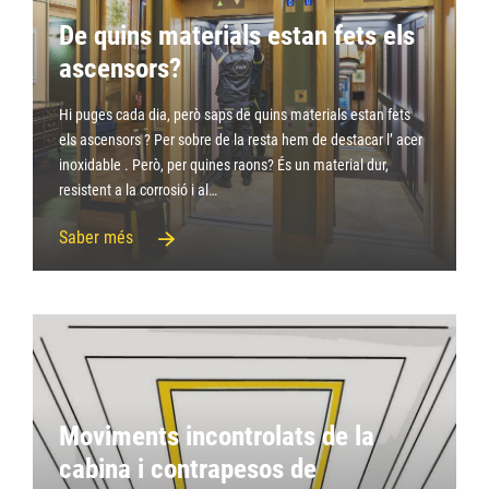
De quins materials estan fets els
ascensors?
Hi puges cada dia, però saps de quins materials estan fets
els ascensors ? Per sobre de la resta hem de destacar l’ acer
inoxidable . Però, per quines raons? És un material dur,
resistent a la corrosió i al…
Saber més
Moviments incontrolats de la
cabina i contrapesos de