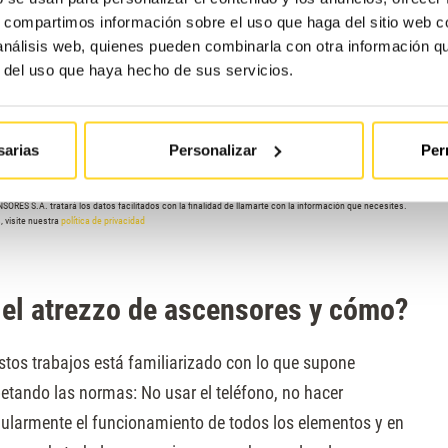
s, compartimos información sobre el uso que haga del sitio web 
 análisis web, quienes pueden combinarla con otra información q
r del uso que haya hecho de sus servicios.
e y se explica con mayor detalle en la Política de Privacidad.
sarias
Personalizar
Per
ES S.A. tratará los datos facilitados con la finalidad de llamarte con la información que necesites.
 visite nuestra
política de privacidad
 el atrezzo de ascensores y cómo?
stos trabajos está familiarizado con lo que supone
petando las normas: No usar el teléfono, no hacer
ularmente el funcionamiento de todos los elementos y en