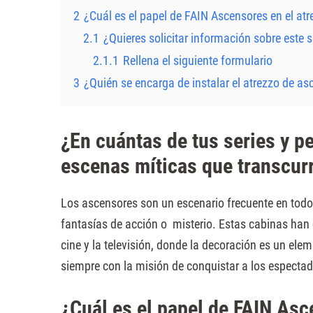
Presione
2
¿Cuál es el papel de FAIN Ascensores en el atre
Control-
2.1
¿Quieres solicitar información sobre este s
F10
2.1.1
Rellena el siguiente formulario
para
3
¿Quién se encarga de instalar el atrezzo de a
abrir
un
¿En cuántas de tus series y pe
menú
de
escenas míticas que transcur
accesibilidad.
Los ascensores son un escenario frecuente en todo 
fantasías de acción o misterio. Estas cabinas ha
cine y la televisión, donde la decoración es un ele
siempre con la misión de conquistar a los espectado
¿Cuál es el papel de FAIN Asc