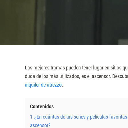
sitio
web
a
las
personas
con
discapacidad
visual
Las mejores tramas pueden tener lugar en sitios que
que
duda de los más utilizados, es el ascensor. Descubr
están
alquiler de atrezzo
.
usando
un
Contenidos
lector
de
1
¿En cuántas de tus series y películas favorita
pantalla;
ascensor?