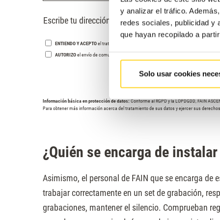
y analizar el tráfico. Ademá
Escribe tu dirección
redes sociales, publicidad y
que hayan recopilado a parti
ENTIENDO Y ACEPTO
el tratamiento de mis datos tal y como se describe anteriorment
AUTORIZO
el envío de comunicaciones comerciales
Solo usar cookies nece
Información básica en protección de datos:
Conforme al RGPD y la LOPDGDD, FAIN ASCENSOR
Para obtener más información acerca del tratamiento de sus datos y ejercer sus derechos,
¿Quién se encarga de instalar
Asimismo, el personal de FAIN que se encarga de e
trabajar correctamente en un set de grabación, res
grabaciones, mantener el silencio. Comprueban reg