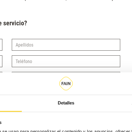
e servicio?
Apellidos
Teléfono
Selecciona un producto
Detalles
s
b se usan para personalizar el contenido y los anuncios, ofrecer