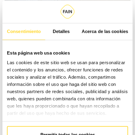
Compartir en Facebook
Compartir en Twitter
Compartir en Linkedin
Compartir poremail
Compartir en Wh
Consentimiento
Detalles
Acerca de las cookies
Esta página web usa cookies
Buscar:
Las cookies de este sitio web se usan para personalizar
el contenido y los anuncios, ofrecer funciones de redes
sociales y analizar el tráfico. Además, compartimos
Artículos recomendados
información sobre el uso que haga del sitio web con
nuestros partners de redes sociales, publicidad y análisis
web, quienes pueden combinarla con otra información
que les haya proporcionado o que hayan recopilado a
partir del uso que haya hecho de sus servicios.
Permitir todas las cookies