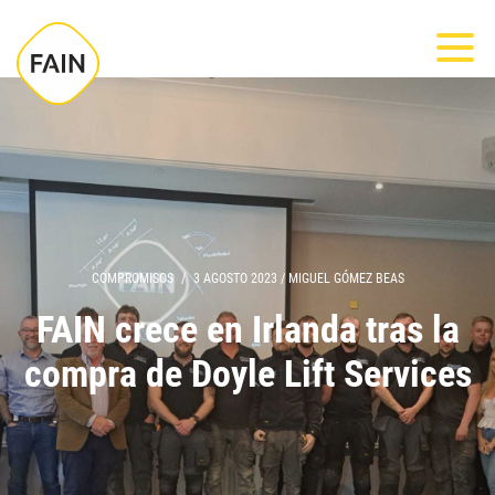
Nota:
Most
este
sitio
web
incluye
un
sistema
de
accesibilidad.
COMPROMISOS
/
3 AGOSTO 2023
/
MIGUEL GÓMEZ BEAS
FAIN crece en Irlanda tras la
compra de Doyle Lift Services