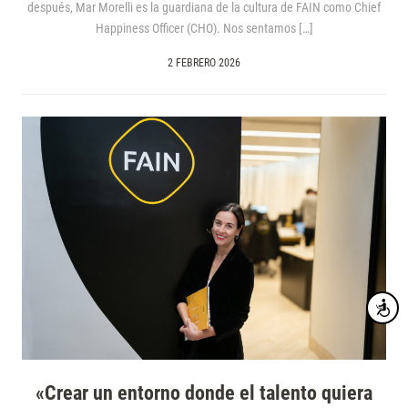
después, Mar Morelli es la guardiana de la cultura de FAIN como Chief
Happiness Officer (CHO). Nos sentamos […]
2 FEBRERO 2026
Accesibi
«Crear un entorno donde el talento quiera