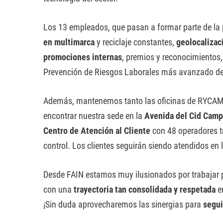
Presione
Control-
Los 13 empleados, que pasan a formar parte de la 
F10
en multimarca
y reciclaje constantes,
geolocalizac
para
promociones internas
, premios y reconocimientos, 
abrir
Prevención de Riesgos Laborales más avanzado del
un
menú
Además, mantenemos tanto las oficinas de RYCA
de
encontrar nuestra sede en la
Avenida del Cid Camp
accesibilidad.
Centro de Atención al Cliente
con 48 operadores t
control. Los clientes seguirán siendo atendidos e
Desde FAIN estamos muy ilusionados por trabajar p
con una
trayectoria tan consolidada y respetada
e
¡Sin duda aprovecharemos las sinergias para
segu