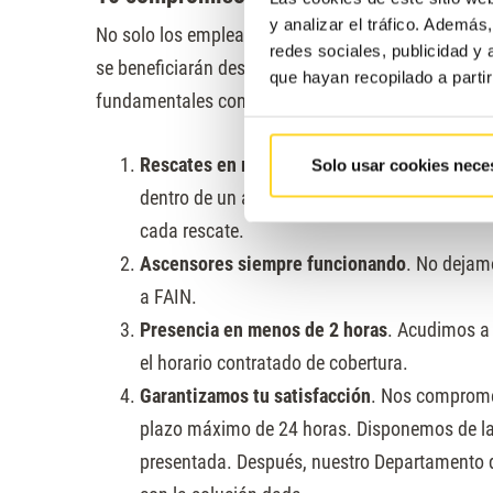
y analizar el tráfico. Ademá
No solo los empleados sacarán provecho de esta f
redes sociales, publicidad y
se beneficiarán desde ahora de un sinfín de
ventaj
que hayan recopilado a parti
fundamentales con nuestros clientes, que son cono
Rescates en menos de 30 minutos
. Acudimos
Solo usar cookies nece
dentro de un ascensor en menos de 30 minuto
cada rescate.
Ascensores siempre funcionando
. No dejam
a FAIN.
Presencia en menos de 2 horas
. Acudimos a 
el horario contratado de cobertura.
Garantizamos tu satisfacción
. Nos comprome
plazo máximo de 24 horas. Disponemos de la f
presentada. Después, nuestro Departamento de