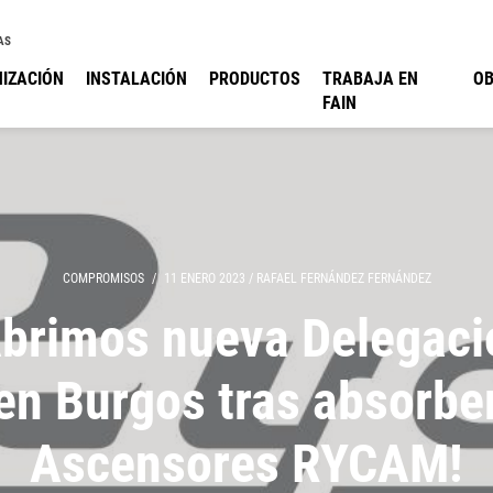
AS
IZACIÓN
INSTALACIÓN
PRODUCTOS
TRABAJA EN
O
FAIN
COMPROMISOS
/
11 ENERO 2023
/
RAFAEL FERNÁNDEZ FERNÁNDEZ
Abrimos nueva Delegaci
en Burgos tras absorbe
Ascensores RYCAM!