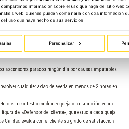
s, compartimos información sobre el uso que haga del sitio web 
usión. Los clientes fieles de Ascensores RYCAM también
 análisis web, quienes pueden combinarla con otra información q
as
y, por supuesto, de nuestros 10 compromisos
r del uso que haya hecho de sus servicios.
cidos por toda la organización:
 a rescatar a las personas que se quedan atrapadas
sarias
Personalizar
Per
s y nos ponemos en contacto con el cliente después de
os ascensores parados ningún día por causas imputables
resolver cualquier aviso de avería en menos de 2 horas en
temos a contestar cualquier queja o reclamación en un
igura del «Defensor del cliente», que estudia cada queja
 Calidad evalúa con el cliente su grado de satisfacción