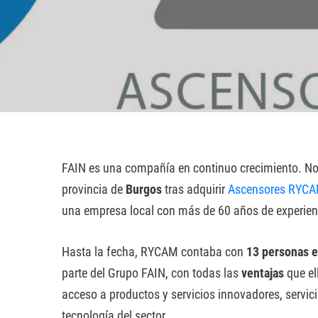
sitio
web
a
las
personas
con
discapacidad
visual
FAIN es una compañía en continuo crecimiento. No
que
provincia de
Burgos
tras adquirir
Ascensores RYC
están
una empresa local con más de 60 años de experienc
usando
un
Hasta la fecha, RYCAM contaba con
13 personas e
lector
parte del Grupo FAIN, con todas las
ventajas
que el
de
acceso a productos y servicios innovadores, servici
pantalla;
tecnología del sector.