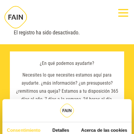
Nota:
Most
este
sitio
web
El registro ha sido desactivado.
incluye
un
sistema
¿En qué podemos ayudarte?
de
Necesites lo que necesites estamos aquí para
accesibilidad.
ayudarte. ¿más información? ¿un presupuesto?
¿remitirnos una queja? Estamos a tu disposición 365
días al año, 7 días a la semana, 24 horas al día.
¡contacta con nosotros!
Atención 24h
Consentimiento
Detalles
Acerca de las cookies