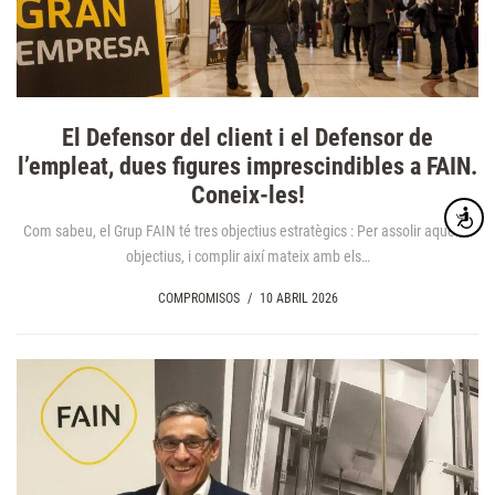
El Defensor del client i el Defensor de
l’empleat, dues figures imprescindibles a FAIN.
Coneix-les!
Accesibi
Com sabeu, el Grup FAIN té tres objectius estratègics : Per assolir aquests
objectius, i complir així mateix amb els…
COMPROMISOS
/
10 ABRIL 2026