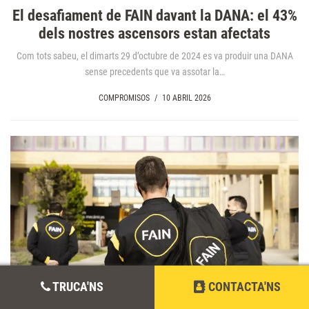
El desafiament de FAIN davant la DANA: el 43%
dels nostres ascensors estan afectats
Com tots sabeu, el dimarts 29 d’octubre de 2024 es va produir una DANA
sense precedents que va assotar la…
COMPROMISOS
/
10 ABRIL 2026
TRUCA'NS
CONTACTA'NS