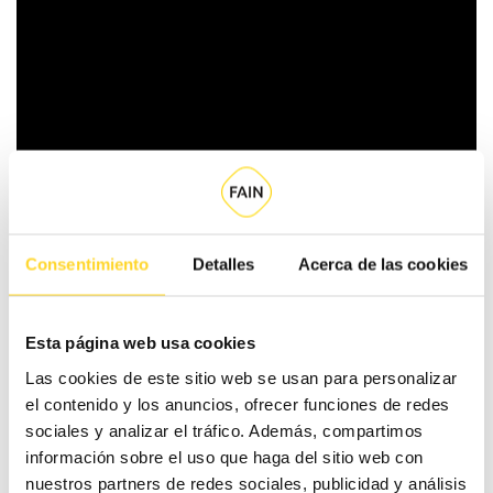
Consentimiento
Detalles
Acerca de las cookies
A raíz de la queja recibida durante la infiltración, y
queriendo ser consecuentes con la necesidad de reforzar
Esta página web usa cookies
la
seguridad de los trabajadores
, estamos evaluando
Las cookies de este sitio web se usan para personalizar
distintas alternativas para
mejorar la movilidad de
el contenido y los anuncios, ofrecer funciones de redes
nuestros técnicos en áreas de complicado acceso
(como
sociales y analizar el tráfico. Además, compartimos
por ejemplo, los cascos antiguos y las zonas peatonales
información sobre el uso que haga del sitio web con
de ciudades), sustituyendo las motocicletas por vehículos
nuestros partners de redes sociales, publicidad y análisis