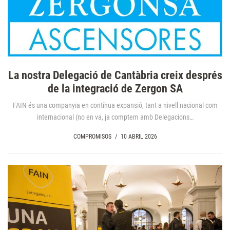
La nostra Delegació de Cantàbria creix després
de la integració de Zergon SA
FAIN és una companyia en contínua expansió, tant a nivell nacional com
internacional (no en va, ja comptem amb Delegacions…
COMPROMISOS
/
10 ABRIL 2026