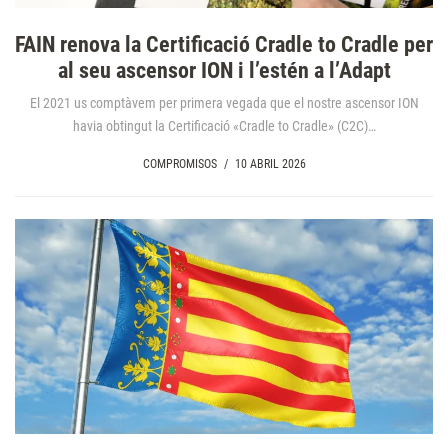
FAIN renova la Certificació Cradle to Cradle per
al seu ascensor ION i l’estén a l’Adapt
El 2021 us comptàvem per primera vegada que el nostre ascensor ION
havia obtingut la Certificació «Cradle to Cradle» (C2C)…
COMPROMISOS
/
10 ABRIL 2026