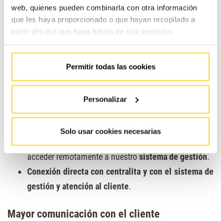
web, quienes pueden combinarla con otra información
alternativos.
que les haya proporcionado o que hayan recopilado a
partir del uso que haya hecho de sus servicios.
Mejora del sistema de telecomunicaciones
Estamos en fase de implantación de las
Permitir todas las cookies
siguientes
mejoras en nuestra red de telecomunicaciones
:
La instalación de una nueva
centralita
Personalizar
multifuncional y de última generación
.
Dotación de
smartphones para toda
Solo usar cookies necesarias
la plantilla técnica y comercial
para que puedan
acceder remotamente a nuestro
sistema de gestión
.
Conexión directa con centralita y con el sistema de
gestión y atención al cliente
.
Mayor comunicación con el cliente