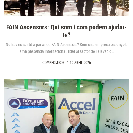
FAIN Ascensors: Qui som i com podem ajudar-
te?
No havies sentit a parlar de FAIN Ascensors? Som una empresa espanyola
amb presència internacional, líder al sector de l’elevació…
COMPROMISOS
/
10 ABRIL 2026