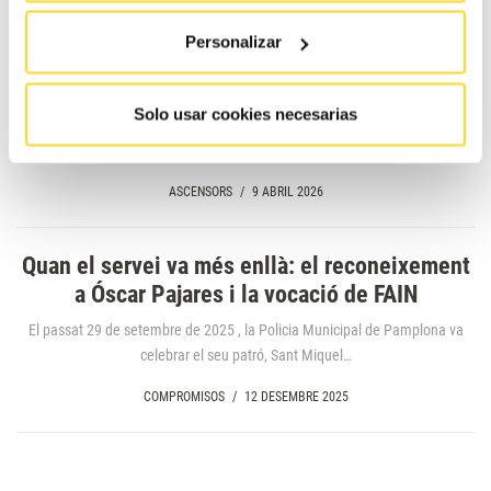
Personalizar
L’ascensor híbrid amb «etiqueta eco»: així és
ION Green, la revolució eficient a edificis
Solo usar cookies necesarias
La mobilitat urbana ja ha canviat. Avui parlem de cotxes híbrids, etiquetes
“eco” i eficiència energètica com a criteris clau…
ASCENSORS
/
9 ABRIL 2026
Quan el servei va més enllà: el reconeixement
a Óscar Pajares i la vocació de FAIN
El passat 29 de setembre de 2025 , la Policia Municipal de Pamplona va
celebrar el seu patró, Sant Miquel…
COMPROMISOS
/
12 DESEMBRE 2025