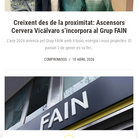
Creixent des de la proximitat: Ascensors
Cervera Vicálvaro s’incorpora al Grup FAIN
L’any 2026 arrenca pel Grup FAIN amb il·lusió, energia i nous projectes. El
passat 1 de gener es va fer…
COMPROMISOS
/
10 ABRIL 2026