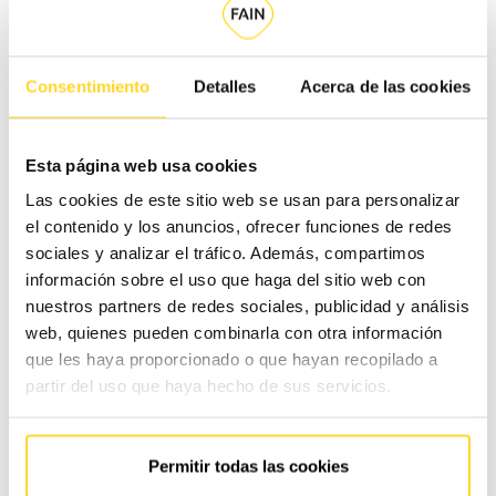
La nova estructura de Direcció del Grup FAIN:
lideratge compartit, continuïtat i confiança en
Consentimiento
Detalles
Acerca de las cookies
les persones
Després de gairebé 12 anys amb Rafael Fernández al capdavant del Grup
Esta página web usa cookies
FAIN (qui continuarà com a assessor del Consell…
Las cookies de este sitio web se usan para personalizar
ASCENSORS
/
10 ABRIL 2026
el contenido y los anuncios, ofrecer funciones de redes
sociales y analizar el tráfico. Además, compartimos
información sobre el uso que haga del sitio web con
nuestros partners de redes sociales, publicidad y análisis
web, quienes pueden combinarla con otra información
que les haya proporcionado o que hayan recopilado a
partir del uso que haya hecho de sus servicios.
Permitir todas las cookies