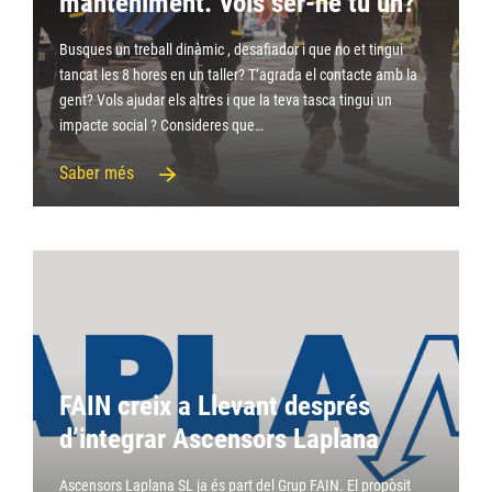
manteniment. Vols ser-ne tu un?
Busques un treball dinàmic , desafiador i que no et tingui
tancat les 8 hores en un taller? T’agrada el contacte amb la
gent? Vols ajudar els altres i que la teva tasca tingui un
impacte social ? Consideres que…
Saber més
FAIN creix a Llevant després
d’integrar Ascensors Laplana
Ascensors Laplana SL ja és part del Grup FAIN. El propòsit