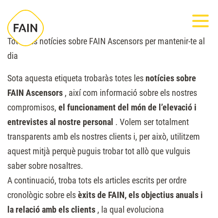
Nota:
Most
este
sitio
Totes les notícies sobre FAIN Ascensors per mantenir-te al
web
dia
incluye
Sota aquesta etiqueta trobaràs totes les
notícies sobre
un
FAIN Ascensors
, així com informació sobre els nostres
sistema
compromisos,
el funcionament del món de l’elevació i
de
entrevistes al nostre personal
. Volem ser totalment
accesibilidad.
transparents amb els nostres clients i, per això, utilitzem
aquest mitjà perquè puguis trobar tot allò que vulguis
saber sobre nosaltres.
A continuació, troba tots els articles escrits per ordre
cronològic sobre els
èxits de FAIN, els objectius anuals i
la relació amb els clients
, la qual evoluciona