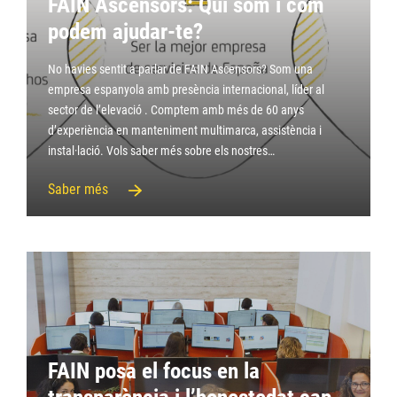
FAIN Ascensors: Qui som i com
podem ajudar-te?
No havies sentit a parlar de FAIN Ascensors? Som una
empresa espanyola amb presència internacional, líder al
sector de l’elevació . Comptem amb més de 60 anys
d’experiència en manteniment multimarca, assistència i
instal·lació. Vols saber més sobre els nostres…
Saber més
FAIN posa el focus en la