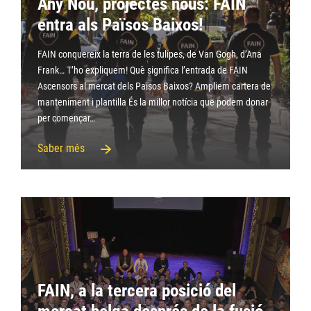
Any Nou, projectes nous: FAIN
entra als Països Baixos!
FAIN conquereix la terra de les tulipes, de Van Gogh, d’Ana
Frank… T’ho expliquem! Què significa l’entrada de FAIN
Ascensors al mercat dels Països Baixos? Ampliem cartera de
manteniment i plantilla És la millor notícia que podem donar
per començar…
Saber més
FAIN, a la tercera posició del