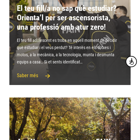
El teu fill/a no sap què estudiar?
Orienta’l per ser ascensorista,
una professió amb atur zero!
El teu fill adolescent es troba en aquell moment de decidir
què estudiar i el veus perdut? Té interès en els cotxes i
motos, a la mecànica, a la tecnologia, munta i desmunta
Accesibi
equips a casa… Si et sents identificat…
Saber més