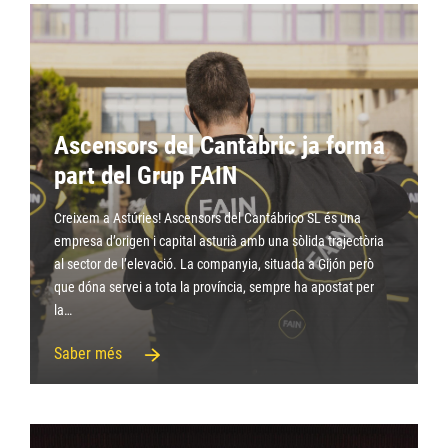
Ascensors del Cantàbric ja forma
part del Grup FAIN
Creixem a Astúries! Ascensors del Cantábrico SL és una
empresa d’origen i capital asturià amb una sòlida trajectòria
al sector de l’elevació. La companyia, situada a Gijón però
que dóna servei a tota la província, sempre ha apostat per
la…
Saber més