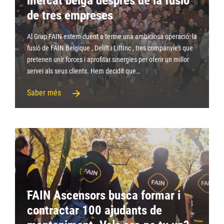
mercat belga després de la fusió
de tres empreses
Al Grup FAIN estem duent a terme una ambiciosa operació: la
fusió de FAIN Belgique , Delift i LiftInc , tres companyies que
pretenen unir forces i aprofitar sinergies per oferir un millor
servei als seus clients. Hem decidit que…
Saber més
FAIN Ascensors busca formar i
contractar 100 ajudants de