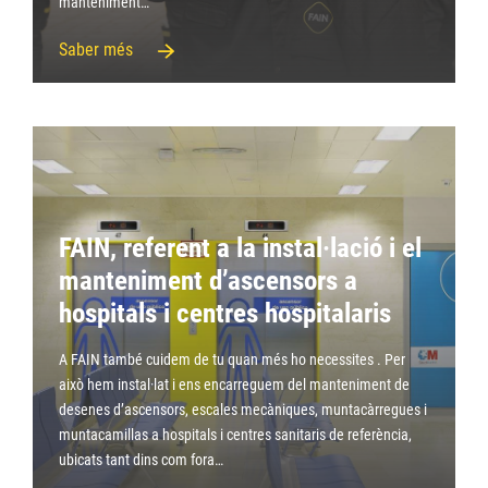
manteniment…
Saber més
FAIN, referent a la instal·lació i el
manteniment d’ascensors a
hospitals i centres hospitalaris
A FAIN també cuidem de tu quan més ho necessites . Per
això hem instal·lat i ens encarreguem del manteniment de
desenes d’ascensors, escales mecàniques, muntacàrregues i
muntacamillas a hospitals i centres sanitaris de referència,
ubicats tant dins com fora…