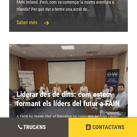
FAIN Ireland. Però, com va començar la nostra aventura a
Irlanda? Per què dur a terme una acció de…
Saber més
Liderar des de dins: com estem
formant els líders del futur a FAIN
A FAIN ho tenim clar: el lideratge no comença amb un càrrec;
comença amb una actitud . Per això estem apostant per
TRUCA'NS
CONTACTA'NS
alguna cosa que va molt més enllà d’una formació puntual: