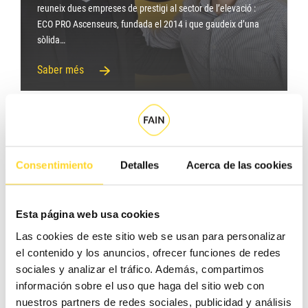
reuneix dues empreses de prestigi al sector de l’elevació :
ECO PRO Ascenseurs, fundada el 2014 i que gaudeix d’una
sòlida…
Saber més
Consentimiento
Detalles
Acerca de las cookies
FAIN renova la Certificació Cradle
to Cradle per al seu ascensor ION
Esta página web usa cookies
i l’estén a l’Adapt
Las cookies de este sitio web se usan para personalizar
el contenido y los anuncios, ofrecer funciones de redes
El 2021 us comptàvem per primera vegada que el nostre
sociales y analizar el tráfico. Además, compartimos
ascensor ION havia obtingut la Certificació «Cradle to Cradle»
información sobre el uso que haga del sitio web con
(C2C) . Any rere any hem fet esforços per renovar aquest
nuestros partners de redes sociales, publicidad y análisis