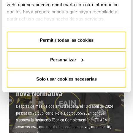
distintiu. Recentment, a més, hem aconseguit aquesta
web, quienes pueden combinarla con otra información
certificació per al…
que les haya proporcionado o que hayan recopilado a
partir del uso que haya hecho de sus servicios.
Saber més
Permitir todas las cookies
Personalizar
FAIN actualitza els contractes de
Solo usar cookies necesarias
manteniment per adaptar-se a la
nova Normativa
Després de més de dos anys d’espera, el 13 d’abril de 2024
passat es va publicar el Reial Decret 355/2024 pel qual
s’aprova la Instrucció Tècnica Complementària ITC AEM 1
«Ascensors» , que regula la posada en servei, modificació,