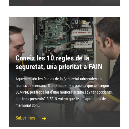
Coneix les 10 regles de la
seguretat, una prioritat a FAIN
Aquestes són les Regles de la Seguretat adreçades als
tècnics dascensors. S’hi recorden els passos que cal seguir
SEMPRE per treballar d’una manera segura i evitar accidents.
Les tens presents? A FAIN volem que te les aprenguis de
memòria! Són…
Saber més