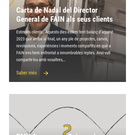
Carta de Nadal del Director
General de FAIN als seus clients
Estimats clients , Aquests dies estem fent balanç d’aquest
2023 que arriba al final, un any ple de projectes, canvis,
revolucions, experiències i moments compartits en què a
FAIN ens hem enfrontat a innombrables reptes. Avui vull
compartir-los amb vosaltres,…
Saber més