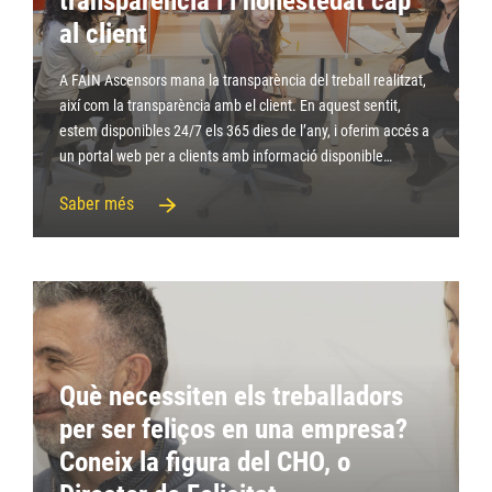
transparència i l’honestedat cap
al client
A FAIN Ascensors mana la transparència del treball realitzat,
així com la transparència amb el client. En aquest sentit,
estem disponibles 24/7 els 365 dies de l’any, i oferim accés a
un portal web per a clients amb informació disponible…
Saber més
Què necessiten els treballadors
per ser feliços en una empresa?
Coneix la figura del CHO, o