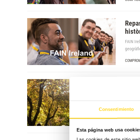
Repas
histò
FAIN Ire
geogràfi
COMPROM
Any N
Païso
FAIN con
Consentimiento
explique
COMPROM
Esta página web usa cookie
Las cookies de este sitio we