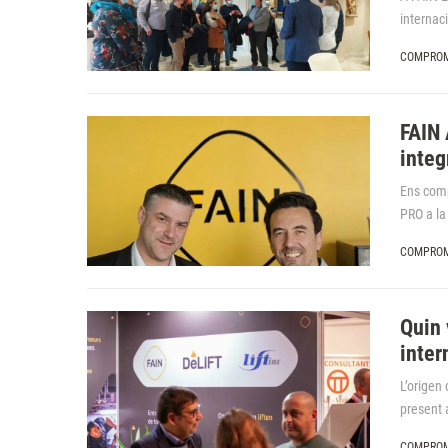
internac
COMPROM
FAIN 
inte
Ens comp
PRO a la
COMPROM
Quin 
inter
L’origen
present 
COMPROM