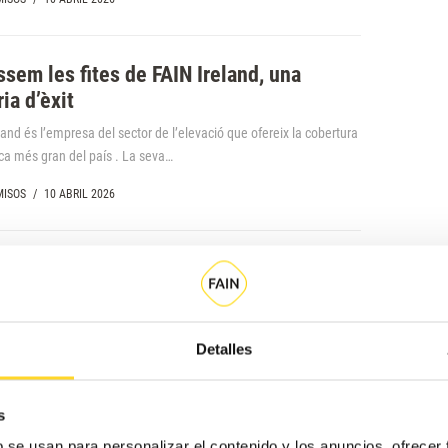
sem les fites de FAIN Ireland, una
ria d’èxit
land és l’empresa del sector de l’elevació que ofereix la cobertura
ca més gran del país . La seva…
ISOS
/
10 ABRIL 2026
ou, projectes nous: FAIN entra als
s Baixos!
quereix la terra de les tulipes, de Van Gogh, d’Ana Frank… T’ho
Detalles
m! Què significa l’entrada de FAIN Ascensors…
ISOS
/
10 ABRIL 2026
s
b se usan para personalizar el contenido y los anuncios, ofrecer