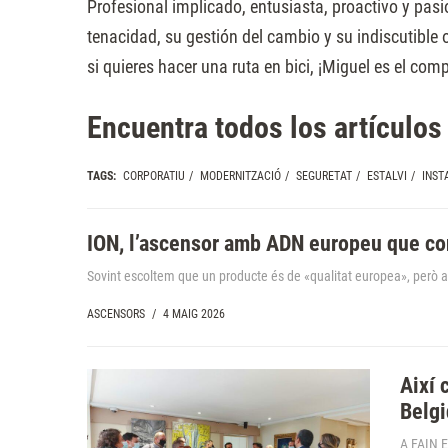
Profesional implicado, entusiasta, proactivo y pa
Presione
tenacidad, su gestión del cambio y su indiscutible 
Control-
si quieres hacer una ruta en bici, ¡Miguel es el com
F10
para
Encuentra todos los artículo
abrir
un
TAGS:
CORPORATIU
/
MODERNITZACIÓ
/
SEGURETAT
/
ESTALVI
/
INST
menú
de
ION, l’ascensor amb ADN europeu que co
accesibilidad.
Sovint escoltem que un producte és de «qualitat europea», però a
ASCENSORS
/
4 MAIG 2026
Així 
Belg
A FAIN E