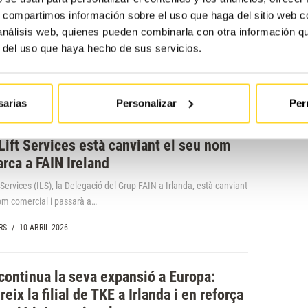
 a la tercera posició del mercat belga
s, compartimos información sobre el uso que haga del sitio web 
és de la fusió de tres empreses
 análisis web, quienes pueden combinarla con otra información q
r del uso que haya hecho de sus servicios.
FAIN estem duent a terme una ambiciosa operació: la fusió de
ique , Delift i LiftInc ,…
ISOS
/
10 ABRIL 2026
sarias
Personalizar
Per
 Lift Services està canviant el seu nom
rca a FAIN Ireland
t Services (ILS), la Delegació del Grup FAIN a Irlanda, està canviant
om comercial i passarà a…
RS
/
10 ABRIL 2026
continua la seva expansió a Europa:
reix la filial de TKE a Irlanda i en reforça