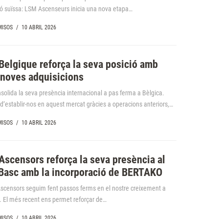
ó suïssa: LSM Ascenseurs inicia una nova etapa…
ISOS
/
10 ABRIL 2026
Belgique reforça la seva posició amb
noves adquisicions
solida la seva presència internacional a pas ferma a Bèlgica.
d’establir-nos en aquest mercat gràcies a operacions anteriors,…
ISOS
/
10 ABRIL 2026
Ascensors reforça la seva presència al
Basc amb la incorporació de BERTAKO
scensors seguim fent passos ferms en el nostre creixement a
 El més recent ens permet reforçar de…
ISOS
/
10 ABRIL 2026