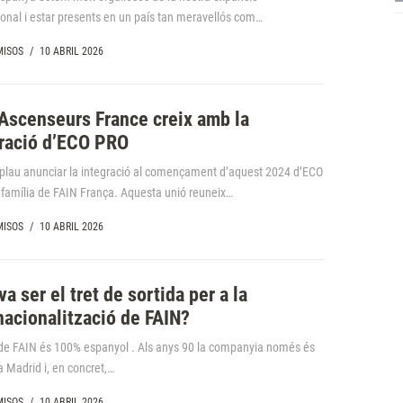
ional i estar presents en un país tan meravellós com…
ISOS
/
10 ABRIL 2026
Ascenseurs France creix amb la
gració d’ECO PRO
lau anunciar la integració al començament d’aquest 2024 d’ECO
 família de FAIN França. Aquesta unió reuneix…
ISOS
/
10 ABRIL 2026
va ser el tret de sortida per a la
nacionalització de FAIN?
 de FAIN és 100% espanyol . Als anys 90 la companyia només és
a Madrid i, en concret,…
ISOS
/
10 ABRIL 2026