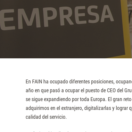
sitio
web
a
las
personas
con
discapacidad
visual
que
En FAIN ha ocupado diferentes posiciones, ocupand
están
año en que pasó a ocupar el puesto de CEO del Gru
usando
se sigue expandiendo por toda Europa. El gran ret
un
adquirimos en el extranjero, digitalizarlas y lograr 
lector
calidad del servicio.
de
pantalla;