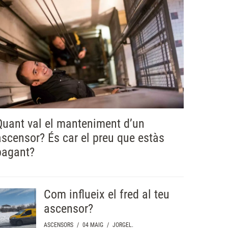
Quant val el manteniment d’un
ascensor? És car el preu que estàs
pagant?
Com influeix el fred al teu
ascensor?
ASCENSORS
/
04 MAIG
/
JORGEL.