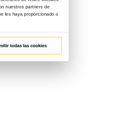
con nuestros partners de
ue les haya proporcionado o
mitir todas las cookies