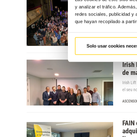
FAIN,
y analizar el tráfico. Ademá
despr
redes sociales, publicidad y
que hayan recopilado a parti
Al Grup 
FAIN Belg
COMPROM
Solo usar cookies nece
Irish
de ma
Irish Lif
el seu n
ASCENSO
FAIN 
adqui