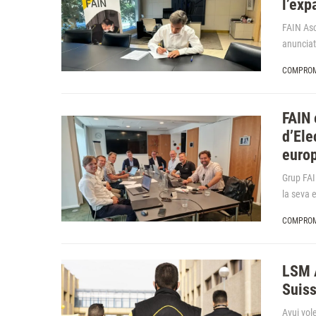
l’exp
FAIN Asc
anunciat 
COMPROM
FAIN 
d’Ele
euro
Grup FAI
la seva 
COMPROM
LSM 
Suiss
Avui vol