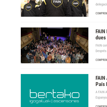
delegaci
COMPROM
FAIN 
dues 
FAIN con
Després 
COMPROM
FAIN 
País 
A FAIN A
Espanya.
COMPROM