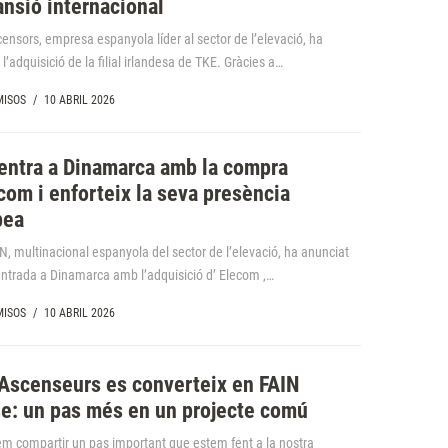
ansió internacional
ensors, empresa espanyola líder al sector de l’elevació, ha
l’adquisició de la filial irlandesa de TKE. Gràcies a…
ISOS
/
10 ABRIL 2026
entra a Dinamarca amb la compra
com i enforteix la seva presència
pea
N, multinacional espanyola del sector de l’elevació, ha anunciat
entrada a Dinamarca amb l’adquisició d’ Elecom ,…
ISOS
/
10 ABRIL 2026
Ascenseurs es converteix en FAIN
e: un pas més en un projecte comú
em compartir un pas important que estem fent a la nostra