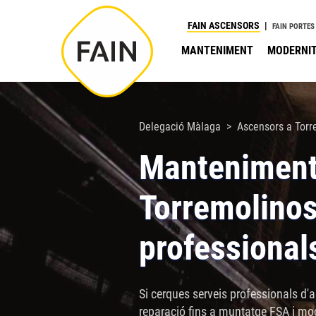
Nota:
FAIN ASCENSORS
FAIN PORTES
este
MANTENIMENT
MODERNIT
sitio
web
incluye
un
Delegació Màlaga
Ascensors a Torr
sistema
Manteniment
de
accesibilidad.
Torremolinos
Presione
Control-
professional
F11
para
ajustar
Si cerques serveis professionals d
el
reparació fins a muntatge FSA i mo