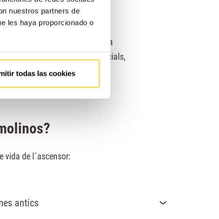
con nuestros partners de
ue les haya proporcionado o
ravés de la mobilitat vertical per a
vendes unifamiliars, locals comercials,
mitir todas las cookies
emolinos?
de vida de l´ascensor:
mes antics