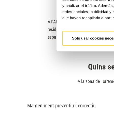
y analizar el tráfico. Ademá
redes sociales, publicidad y
que hayan recopilado a parti
A FAIN, l’accessibilitat urbana és una p
residents i visitants és primordial, ja
espais públics i accessibilitat urbana
Solo usar cookies nece
Quins se
A la zona de Torremol
Manteniment preventiu i correctiu