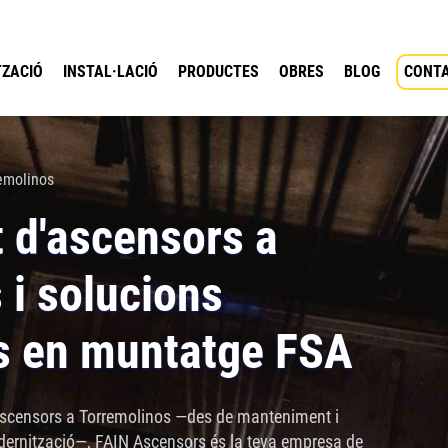
ZACIÓ
INSTAL·LACIÓ
PRODUCTES
OBRES
BLOG
CONT
emolinos
 d'ascensors a
 i solucions
s en muntatge FSA
'ascensors a Torremolinos —des de manteniment i
dernització—, FAIN Ascensors és la teva empresa de