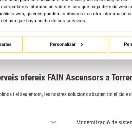
s, compartimos información sobre el uso que haga del sitio web 
 análisis web, quienes pueden combinarla con otra información q
r del uso que haya hecho de sus servicios.
rioritat. Facilitar el trànsit entre diferents àrees de la ciutat a t
 sigui en comunitats de veïns, edificis residencials i turístics, vi
.
sarias
Personalizar
Per
rveis ofereix FAIN Ascensors a Torr
inos i el seu entorn, les nostres solucions abasten tot el cicle 
Modernització de siste