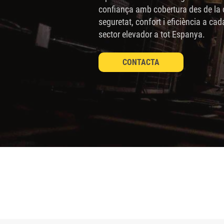
sitio
confiança amb cobertura des de la d
seguretat, confort i eficiència a cad
web
sector elevador a tot Espanya.
a
las
CONTACTA
personas
con
discapacidad
visual
que
están
usando
un
lector
de
pantalla;