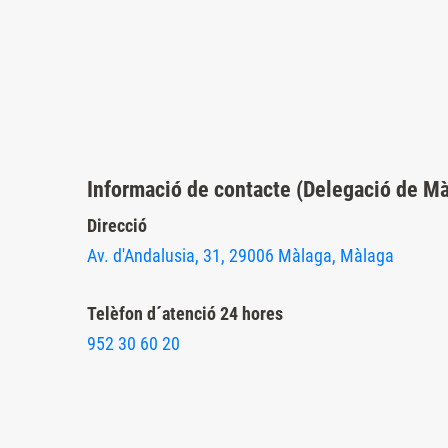
Presione
Control-
F10
para
abrir
un
Informació de contacte (Delegació de Mà
menú
Direcció
de
Av. d'Andalusia, 31, 29006 Màlaga, Màlaga
accesibilidad.
Telèfon d´atenció 24 hores
952 30 60 20