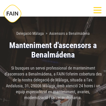
Nota:
Most
este
sitio
web
incluye
Delegació Màlaga
Ascensors a Benalmádena
un
Manteniment d'ascensors a
sistema
Benalmádena
de
accesibilidad.
Si busques un servei professional de manteniment
d'ascensors a Benalmádena, a FAIN t'oferim cobertura des
de la nostra delegació de Màlaga, situada a l'av.
Andalusia, 31, 29006 Màlaga, amb atenció 24 hores i un
equip especialitzat en manteniment, avaries,
modernització i servei multimarca.