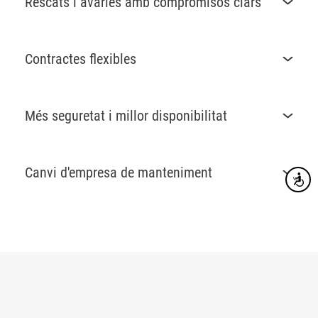
Rescats i avaries amb compromisos clars
Contractes flexibles
Més seguretat i millor disponibilitat
Canvi d'empresa de manteniment
Accesibi