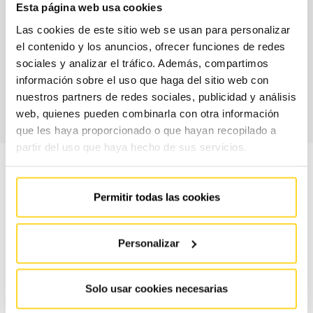
Esta página web usa cookies
peces, és a dir, els recanvis que s'inclouen sense cost
Las cookies de este sitio web se usan para personalizar
addicional al teu contracte, i els horaris de servei.
el contenido y los anuncios, ofrecer funciones de redes
sociales y analizar el tráfico. Además, compartimos
CONTACTA AMB
información sobre el uso que haga del sitio web con
NOSALTRES
nuestros partners de redes sociales, publicidad y análisis
web, quienes pueden combinarla con otra información
que les haya proporcionado o que hayan recopilado a
partir del uso que haya hecho de sus servicios.
Permitir todas las cookies
CONTRACTE
CONTRA
Personalizar
#
ESSENTIAL
MAX
Solo usar cookies necesarias