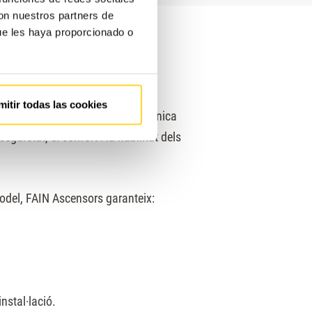
con nuestros partners de
ue les haya proporcionado o
lera?
mitir todas las cookies
cades d’experiència, atenció tècnica
uretat, el confort i la fiabilitat dels
odel, FAIN Ascensors garanteix:
nstal·lació.