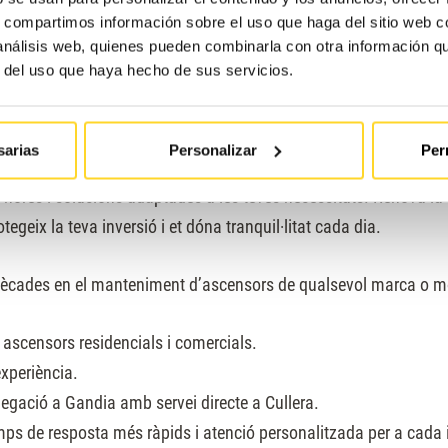
s, compartimos información sobre el uso que haga del sitio web 
 análisis web, quienes pueden combinarla con otra información q
r del uso que haya hecho de sus servicios.
 per al manteniment d’ascensors a Cul
sarias
Personalizar
Per
ent d’ascensors a Cullera vol dir comptar amb un equip amb dè
 hores i solucions adaptades a les teves necessitats. Renova la seg
geix la teva inversió i et dóna tranquil·litat cada dia.
dècades en el manteniment d’ascensors de qualsevol marca o m
a ascensors residencials i comercials.
xperiència.
legació a Gandia amb servei directe a Cullera.
ps de resposta més ràpids i atenció personalitzada per a cada i