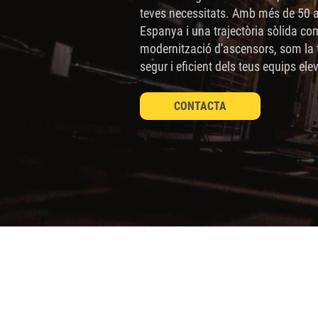
sitio
teves necessitats. Amb més de 50 any
Espanya i una trajectòria sòlida co
web
modernització d'ascensors, som la 
a
segur i eficient dels teus equips ele
las
personas
CONTACTA
con
discapacidad
visual
que
están
usando
un
lector
de
pantalla;