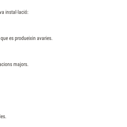
a instal·lació:
 que es produeixin avaries.
racions majors.
des.