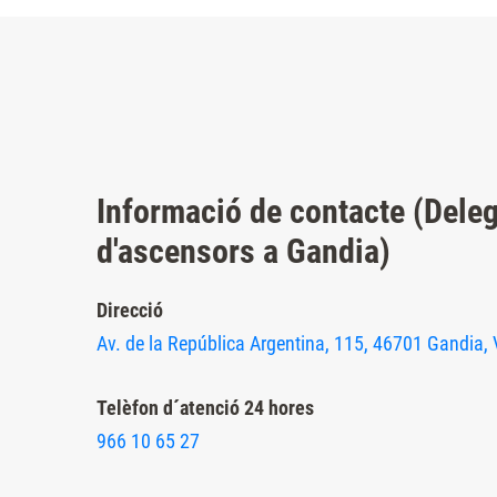
Presione
Control-
F10
para
abrir
un
Informació de contacte (Dele
menú
d'ascensors a Gandia)
de
accesibilidad.
Direcció
Av. de la República Argentina, 115, 46701 Gandia, 
Telèfon d´atenció 24 hores
966 10 65 27