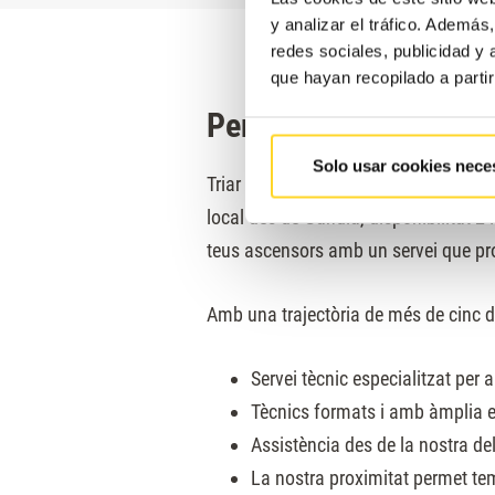
y analizar el tráfico. Ademá
redes sociales, publicidad y
que hayan recopilado a parti
Per què escollir FAIN
Solo usar cookies nece
Triar FAIN Ascensors per al mantenim
local des de Gandia, disponibilitat 24
teus ascensors amb un servei que prote
Amb una trajectòria de més de cinc 
Servei tècnic especialitzat per 
Tècnics formats i amb àmplia e
Assistència des de la nostra de
La nostra proximitat permet tem