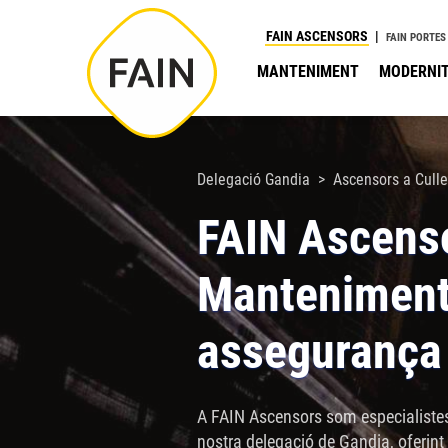
Nota:
FAIN ASCENSORS
FAIN PORTES
este
MANTENIMENT
MODERNIT
sitio
web
incluye
un
Delegació Gandia
Ascensors a Culle
sistema
FAIN Ascenso
de
accesibilidad.
Manteniment 
Presione
Control-
assegurança 
F11
para
ajustar
A FAIN Ascensors som especialistes
el
nostra delegació de Gandia, oferint 