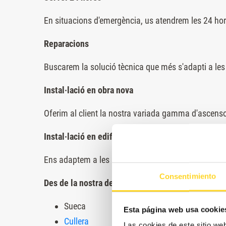
En situacions d'emergència, us atendrem les 24 hore
Reparacions
Buscarem la solució tècnica que més s'adapti a les 
Instal·lació en obra nova
Oferim al client la nostra variada gamma d'ascenso
Instal·lació en edifici existent
Ens adaptem a les necessitats de l'edifici per donar-
Consentimiento
Des de la nostra delegació, també cobrim el serve
Sueca
Esta página web usa cookie
Cullera
Las cookies de este sitio we