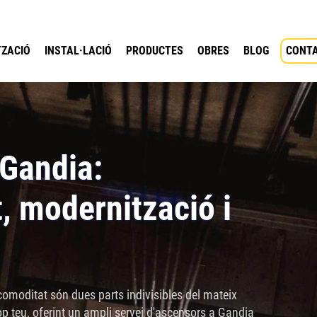
ZACIÓ
INSTAL·LACIÓ
PRODUCTES
OBRES
BLOG
CONT
Gandia:
 modernització i
comoditat són dues parts indivisibles del mateix
op teu, oferint un ampli servei d'ascensors a Gandia