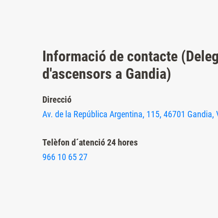
Presione
Control-
F10
para
Informació de contacte (Dele
abrir
d'ascensors a Gandia)
un
menú
Direcció
de
Av. de la República Argentina, 115, 46701 Gandia, 
accesibilidad.
Telèfon d´atenció 24 hores
966 10 65 27