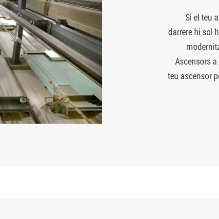
Si el teu
darrere hi sol
modernit
Ascensors a 
teu ascensor p