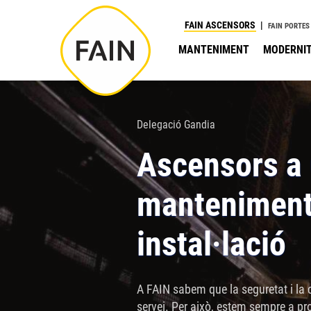
Nota:
FAIN ASCENSORS
FAIN PORTES
este
MANTENIMENT
MODERNIT
sitio
web
incluye
un
Delegació Gandia
sistema
Ascensors a 
de
accesibilidad.
manteniment,
Presione
Control-
instal·lació
F11
para
ajustar
A FAIN sabem que la seguretat i la 
el
servei. Per això, estem sempre a pr