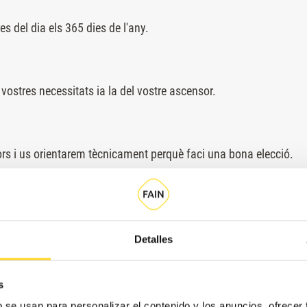
s del dia els 365 dies de l'any.
vostres necessitats ia la del vostre ascensor.
rs i us orientarem tècnicament perquè faci una bona elecció.
vos la millor solució.
Detalles
i a municipis com:
s
b se usan para personalizar el contenido y los anuncios, ofrecer