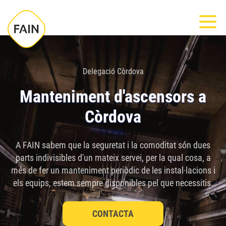
Nota:
Most
este
sitio
web
incluye
Delegació Còrdova
un
Manteniment d'ascensors a
sistema
Còrdova
de
accesibilidad.
A FAIN sabem que la seguretat i la comoditat són dues
parts indivisibles d'un mateix servei, per la qual cosa, a
més de fer un manteniment periòdic de les instal·lacions i
els equips, estem sempre disponibles pel que necessitis.
CONTACTA