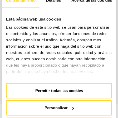
Consentimiento
Detalles
Acerca de las cookies
Quines són les modalitats de
contractació?
Esta página web usa cookies
Las cookies de este sitio web se usan para personalizar
Per ajustar el contracte a les teves necessitats reals i al teu
el contenido y los anuncios, ofrecer funciones de redes
pressupost, a FAIN et proposem un model de contractació
sociales y analizar el tráfico. Además, compartimos
información sobre el uso que haga del sitio web con
flexible, on seleccionaràs per separat la cobertura de
nuestros partners de redes sociales, publicidad y análisis
peixos, és a dir, els recanvis que s'inclouen sense cost
web, quienes pueden combinarla con otra información
addicional al teu contracte, i els horarios de servei.
que les haya proporcionado o que hayan recopilado a
partir del uso que haya hecho de sus servicios.
CONTACTA AMB
NOSALTRES
Permitir todas las cookies
Personalizar