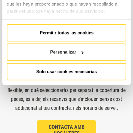
que les haya proporcionado o que hayan recopilado a
partir del uso que haya hecho de sus servicios.
Permitir todas las cookies
Quines són les modalitats de
Personalizar
contractació?
Solo usar cookies necesarias
Per ajustar el contracte a les teves necessitats reals i al teu
pressupost, a FAIN et proposem un model de contractació
flexible, en què seleccionaràs per separat la cobertura de
peces, és a dir, els recanvis que s'inclouen sense cost
addicional al teu contracte, i els horaris de servei.
CONTACTA AMB