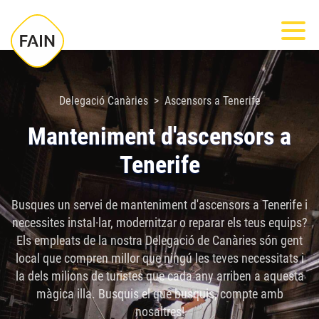
Nota:
Most
este
sitio
web
incluye
Delegació Canàries
Ascensors a Tenerife
un
Manteniment d'ascensors a
sistema
Tenerife
de
accesibilidad.
Busques un servei de manteniment d'ascensors a Tenerife i
necessites instal·lar, modernitzar o reparar els teus equips?
Els empleats de la nostra Delegació de Canàries són gent
local que compren millor que ningú les teves necessitats i
la dels milions de turistes que cada any arriben a aquesta
màgica illa. Busquis el que busquis, compte amb
nosaltres!