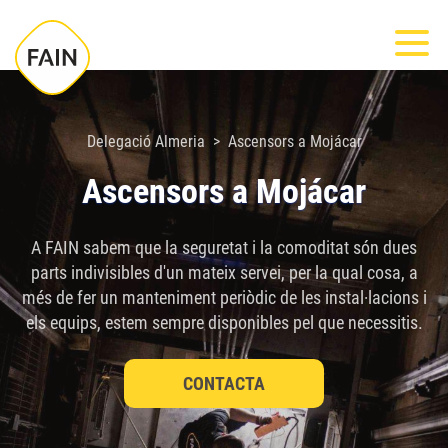
Nota:
Most
este
sitio
web
incluye
Delegació Almeria
Ascensors a Mojácar
un
Ascensors a Mojácar
sistema
de
A FAIN sabem que la seguretat i la comoditat són dues
accesibilidad.
parts indivisibles d'un mateix servei, per la qual cosa, a
més de fer un manteniment periòdic de les instal·lacions i
els equips, estem sempre disponibles pel que necessitis.
CONTACTA