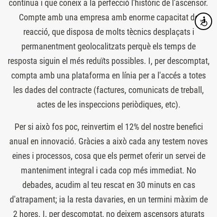
contínua i que coneix a la perfecció l'històric de l'ascensor.
Compte amb una empresa amb enorme capacitat de
Accesibi
reacció, que disposa de molts tècnics desplaçats i
permanentment geolocalitzats perquè els temps de
resposta siguin el més reduïts possibles. I, per descomptat,
compta amb una plataforma en línia per a l'accés a totes
les dades del contracte (factures, comunicats de treball,
actes de les inspeccions periòdiques, etc).
Per si això fos poc, reinvertim el 12% del nostre benefici
anual en innovació. Gràcies a això cada any testem noves
eines i processos, cosa que els permet oferir un servei de
manteniment integral i cada cop més immediat. No
debades, acudim al teu rescat en 30 minuts en cas
d'atrapament; ia la resta davaries, en un termini màxim de
2 hores. I, per descomptat, no deixem ascensors aturats