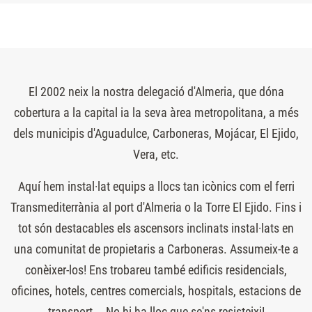
El 2002 neix la nostra delegació d'Almeria, que dóna
cobertura a la capital ia la seva àrea metropolitana, a més
dels municipis d'Aguadulce, Carboneras, Mojácar, El Ejido,
Vera, etc.
Aquí hem instal·lat equips a llocs tan icònics com el ferri
Transmediterrània al port d'Almeria o la Torre El Ejido. Fins i
tot són destacables els ascensors inclinats instal·lats en
una comunitat de propietaris a Carboneras. Assumeix-te a
conèixer-los! Ens trobareu també edificis residencials,
oficines, hotels, centres comercials, hospitals, estacions de
transport... No hi ha lloc que se'ns resisteixi!