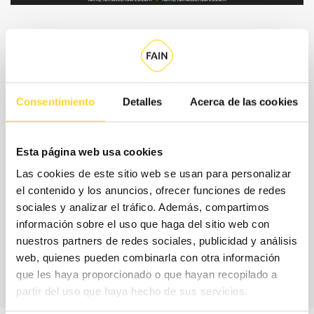
Quines són les modalitats de
contractació?
Consentimiento
Detalles
Acerca de las cookies
Per ajustar el contracte a les teves necessitats reals i al teu
pressupost, a FAIN et proposem un model de contractació
Esta página web usa cookies
flexible, en què seleccionaràs per separat la cobertura de
Las cookies de este sitio web se usan para personalizar
peces, és a dir, els recanvis que s'inclouen sense cost
el contenido y los anuncios, ofrecer funciones de redes
addicional al teu contracte, i els horaris de servei.
sociales y analizar el tráfico. Además, compartimos
información sobre el uso que haga del sitio web con
nuestros partners de redes sociales, publicidad y análisis
CONTACTA AMB
NOSALTRES
web, quienes pueden combinarla con otra información
que les haya proporcionado o que hayan recopilado a
partir del uso que haya hecho de sus servicios.