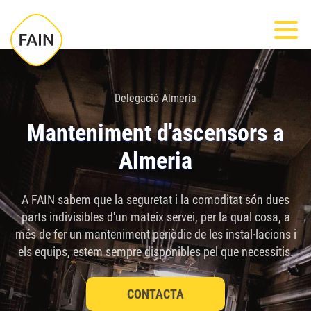
Nota:
Most
este
sitio
web
incluye
Delegació Almeria
un
Manteniment d'ascensors a
sistema
Almeria
de
accesibilidad.
A FAIN sabem que la seguretat i la comoditat són dues
parts indivisibles d'un mateix servei, per la qual cosa, a
més de fer un manteniment periòdic de les instal·lacions i
els equips, estem sempre disponibles pel que necessitis.
CONTACTA