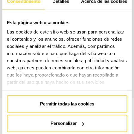
Consentimiento
Detalles
Acerca de las cookies
Per ajustar el contracte a les teves necessitats reals i al teu
Esta página web usa cookies
pressupost, a FAIN et proposem un model de contractació
Las cookies de este sitio web se usan para personalizar
flexible, en què seleccionaràs per separat la cobertura de
el contenido y los anuncios, ofrecer funciones de redes
peces, és a dir, els recanvis que s'inclouen sense cost
sociales y analizar el tráfico. Además, compartimos
addicional al teu contracte, i els horaris de servei.
información sobre el uso que haga del sitio web con
nuestros partners de redes sociales, publicidad y análisis
web, quienes pueden combinarla con otra información
CONTACTA AMB
que les haya proporcionado o que hayan recopilado a
NOSALTRES
partir del uso que haya hecho de sus servicios.
Permitir todas las cookies
Personalizar