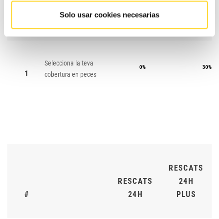
CONTRACTE
CONTRA
Solo usar cookies necesarias
#
ESSENTIAL
MAX
Selecciona la teva
0%
30%
1
cobertura en peces
RESCATS
RESCATS
24H
#
24H
PLUS