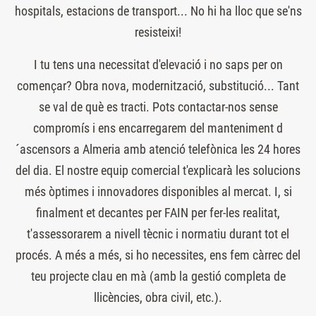
hospitals, estacions de transport... No hi ha lloc que se'ns
resisteixi!
I tu tens una necessitat d'elevació i no saps per on
començar? Obra nova, modernització, substitució... Tant
se val de què es tracti. Pots contactar-nos sense
compromís i ens encarregarem del manteniment d
´ascensors a Almeria amb atenció telefònica les 24 hores
del dia. El nostre equip comercial t'explicarà les solucions
més òptimes i innovadores disponibles al mercat. I, si
finalment et decantes per FAIN per fer-les realitat,
t'assessorarem a nivell tècnic i normatiu durant tot el
procés. A més a més, si ho necessites, ens fem càrrec del
teu projecte clau en mà (amb la gestió completa de
llicències, obra civil, etc.).