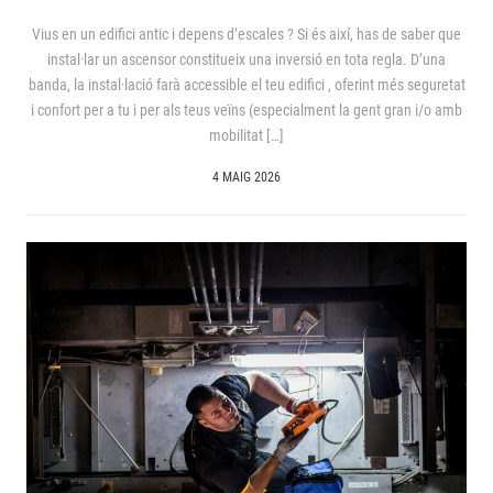
Vius en un edifici antic i depens d’escales ? Si és així, has de saber que
instal·lar un ascensor constitueix una inversió en tota regla. D’una
banda, la instal·lació farà accessible el teu edifici , oferint més seguretat
i confort per a tu i per als teus veïns (especialment la gent gran i/o amb
mobilitat […]
4 MAIG 2026