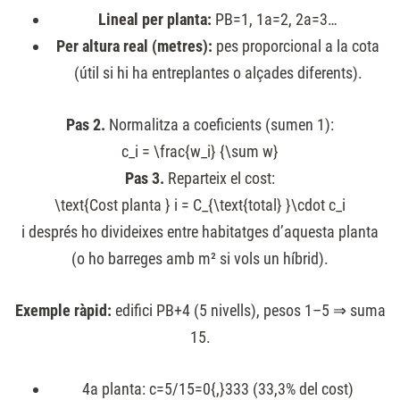
Lineal per planta:
PB=1, 1a=2, 2a=3…
Per altura real (metres):
pes proporcional a la cota
(útil si hi ha entreplantes o alçades diferents).
Pas 2.
Normalitza a coeficients (sumen 1):
c_i = \frac{w_i} {\sum w}
Pas 3.
Reparteix el cost:
\text{Cost planta } i = C_{\text{total} }\cdot c_i
i després ho divideixes entre habitatges d’aquesta planta
(o ho barreges amb m² si vols un híbrid).
Exemple ràpid:
edifici PB+4 (5 nivells), pesos 1–5 ⇒ suma
15.
4a planta:
c=5/15=0{,}333
(33,3% del cost)