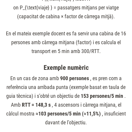
on
P_{\text{viaje} }
​ = passatgers mitjans per viatge
(capacitat de cabina × factor de càrrega mitjà).
En el mateix exemple docent es fa servir una cabina de 16
persones amb càrrega mitjana (factor) i es calcula el
transport en 5 min amb
300/RTT
.
Exemple numèric
En un cas de zona amb
900 persones
, es pren com a
referència una arribada punta (exemple basat en taula de
guia tècnica) i s’obté un objectiu de
153 persones/5 min
.
Amb
RTT = 148,3 s
, 4 ascensors i càrrega mitjana, el
càlcul mostra
≈103 persones/5 min (≈11,5%)
, insuficient
davant de l’objectiu.