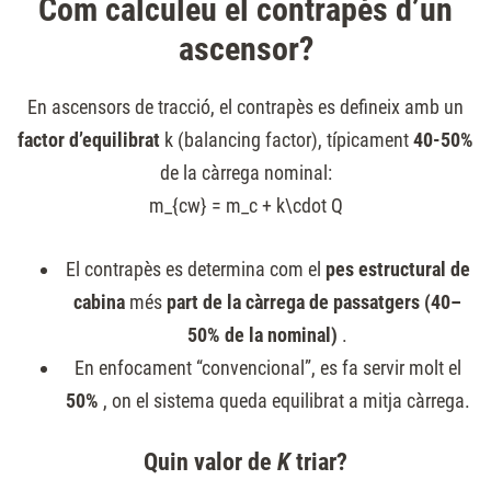
Com calculeu el contrapès d’un
ascensor?
En ascensors de tracció, el contrapès es defineix amb un
factor d’equilibrat
k
(balancing factor), típicament
40-50%
de la càrrega nominal:
m_{cw} = m_c + k\cdot Q
El contrapès es determina com el
pes estructural de
cabina
més
part de la càrrega de passatgers (40–
50% de la nominal)
.
En enfocament “convencional”, es fa servir molt el
50%
, on el sistema queda equilibrat a mitja càrrega.
Quin valor de
K
triar?