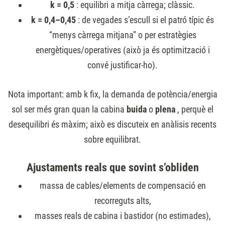
k = 0,5
: equilibri a mitja càrrega; clàssic.
k = 0,4–0,45
: de vegades s’escull si el patró típic és
“menys càrrega mitjana” o per estratègies
energètiques/operatives (això ja és optimització i
convé justificar-ho).
Nota important: amb
k
fix, la demanda de potència/energia
sol ser més gran quan la cabina
buida
o
plena
, perquè el
desequilibri és màxim; això es discuteix en anàlisis recents
sobre equilibrat.
Ajustaments reals que sovint s’obliden
massa de cables/elements de compensació en
recorreguts alts,
masses reals de cabina i bastidor (no estimades),