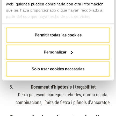
web, quienes pueden combinarla con otra información
que les haya proporcionado o que hayan recopilado a
dimensionar llosa i murs del fossat amb càrregues de
partir del uso que haya hecho de sus servicios.
buffers i reaccions lliurades,
comprovar punxonament/ancoratges si hi ha
bastidors o plaques embegudes.
Permitir todas las cookies
Bigues de màquina / politges
Personalizar
verificar fletxa i vibració,
Solo usar cookies necesarias
comprovar ancoratges, plaques, rigiditzadors.
Document d’hipòtesis i traçabilitat
Deixa per escrit: càrregues rebudes, norma usada,
combinacions, límits de fletxa i plànols d’ancoratge.