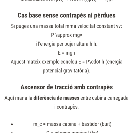
Cas base sense contrapès ni pèrdues
Si puges una massa total
m
ma velocitat constant
v
v:
P \approx mgv
i l’energia per pujar altura
h
h:
E = mgh
Aquest mateix exemple conclou
E = P\cdot h
(energia
potencial gravitatòria).
Ascensor de tracció amb contrapès
Aquí mana la
diferència de masses
entre cabina carregada
i contrapès:
m_c
​ = massa cabina + bastidor (buit)
Q
= càrrega nominal (kg)