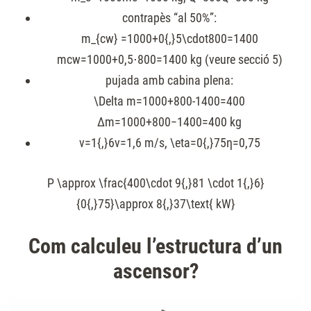
contrapès “al 50%”:
m_{cw} =1000+0{,}5\cdot800=1400
mcw=1000+0,5⋅800=1400 kg (veure secció 5)
pujada amb cabina plena:
\Delta m=1000+800-1400=400
Δm=1000+800−1400=400 kg
v=1{,}6
v=1,6 m/s,
\eta=0{,}75
η=0,75
P \approx \frac{400\cdot 9{,}81 \cdot 1{,}6}
{0{,}75}\approx 8{,}37\text{ kW}
Com calculeu l’estructura d’un
ascensor?