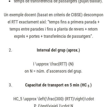
temps de transferència de passatgers (pujar/baixar).
Un exemple docent (basat en criteris de CIBSE) descompon
el RTT exactament així: “temps fins a primera parada +
temps entre parades i fins a planta de revers + retorn
exprés + portes + transferència de passatgers”.
Interval del grup (aprox.)
I \approx \frac{RTT} {N}
on
N
= núm. d’ascensors del grup.
Capacitat de transport en 5 min (HC
)
5
HC_5 \approx \left(\frac{300} {RTT}\right)\cdot
P_{\text{viaje} }\cdot N