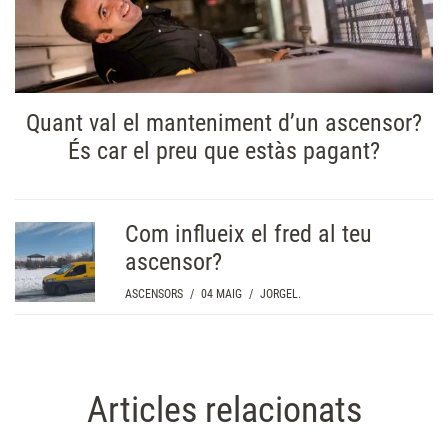
Quant val el manteniment d’un ascensor?
És car el preu que estàs pagant?
Com influeix el fred al teu
ascensor?
ASCENSORS
/
04 MAIG
/
JORGEL.
Articles relacionats