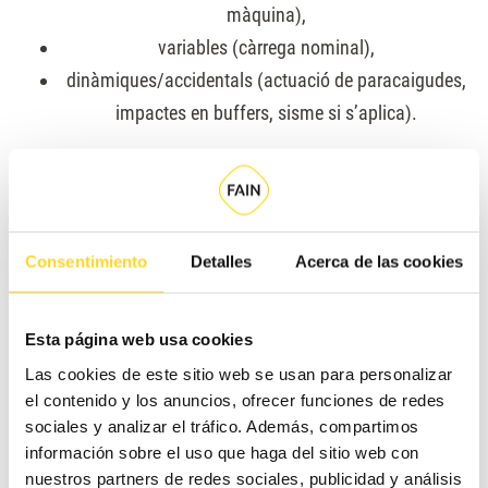
màquina),
variables (càrrega nominal),
dinàmiques/accidentals (actuació de paracaigudes,
impactes en buffers, sisme si s’aplica).
Guies i els seus suports (mènsules/ancoratges)
Hi ha documentació tècnica que subratlla que EN 81-
20 exigeix ​​avaluar
càrregues verticals a guies
i
Consentimiento
Detalles
Acerca de las cookies
considerar
la deflexió de l’estructura de l’edifici
(no
només de la guia).
A més, es recalca que la deflexió permissible ha
Esta página web usa cookies
d’incloure desplaçaments per building fabric i per la
Las cookies de este sitio web se usan para personalizar
el contenido y los anuncios, ofrecer funciones de redes
guia sota càrrega, per la qual cosa és crític coordinar
sociales y analizar el tráfico. Además, compartimos
càlcul de l’edifici i de l’ascensor.
información sobre el uso que haga del sitio web con
Fosso i sobre-recorregut
nuestros partners de redes sociales, publicidad y análisis