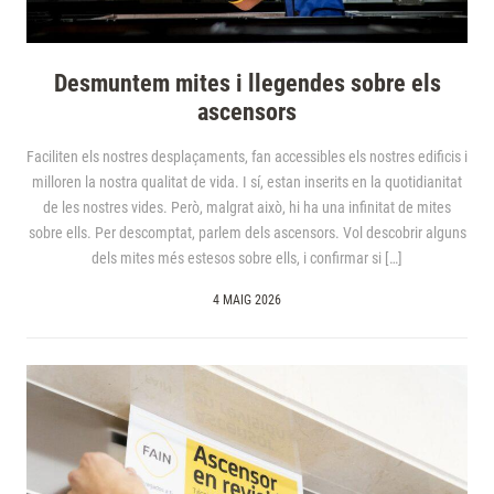
Desmuntem mites i llegendes sobre els
ascensors
Faciliten els nostres desplaçaments, fan accessibles els nostres edificis i
milloren la nostra qualitat de vida. I sí, estan inserits en la quotidianitat
de les nostres vides. Però, malgrat això, hi ha una infinitat de mites
sobre ells. Per descomptat, parlem dels ascensors. Vol descobrir alguns
dels mites més estesos sobre ells, i confirmar si […]
4 MAIG 2026