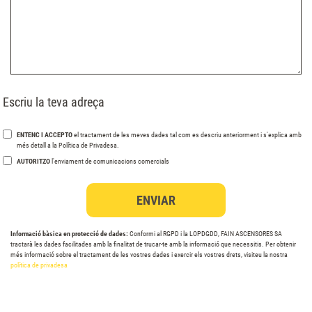
Escriu la teva adreça
ENTENC I ACCEPTO
el tractament de les meves dades tal com es descriu anteriorment i s'explica amb
més detall a la Política de Privadesa.
AUTORITZO
l'enviament de comunicacions comercials
Informació bàsica en protecció de dades:
Conformi al RGPD i la LOPDGDD, FAIN ASCENSORES SA
tractarà les dades facilitades amb la finalitat de trucar-te amb la informació que necessitis. Per obtenir
més informació sobre el tractament de les vostres dades i exercir els vostres drets, visiteu la nostra
política de privadesa