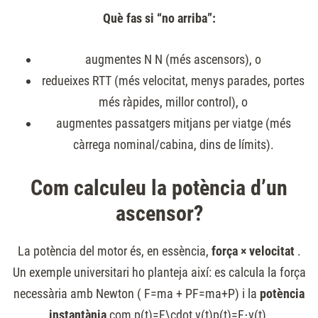
Què fas si “no arriba”:
augmentes
N
N (més ascensors), o
redueixes RTT (més velocitat, menys parades, portes
més ràpides, millor control), o
augmentes passatgers mitjans per viatge (més
càrrega nominal/cabina, dins de límits).
Com calculeu la potència d’un
ascensor?
La potència del motor és, en essència,
força × velocitat
.
Un exemple universitari ho planteja així: es calcula la força
necessària amb Newton (
F=ma + P
F=ma+P) i la
potència
instantània
com
p(t)=F\cdot v(t)
p(t)=F⋅v(t).