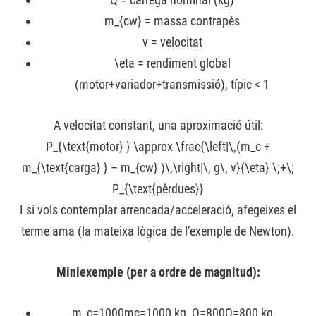
m_{cw}
= massa contrapès
v
= velocitat
\eta
= rendiment global
(motor+variador+transmissió), típic < 1
A velocitat constant, una aproximació útil:
P_{\text{motor} } \approx \frac{\left|\,(m_c +
m_{\text{carga} } – m_{cw} )\,\right|\, g\, v}{\eta} \;+\;
P_{\text{pèrdues}}
I si vols contemplar arrencada/acceleració, afegeixes el
terme
a
ma (la mateixa lògica de l’exemple de Newton).
Miniexemple (per a ordre de magnitud):
m_c=1000
mc=1000 kg,
Q=800
Q=800 kg