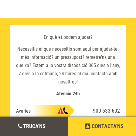
En què et podem ajudar?
Necessitis el que necessitis som aquí per ajudar-te.
més informació? un pressupost? remetre'ns una
queixa? Estem a la vostra disposició 365 dies a l'any,
7 dies a la setmana, 24 hores al dia. contacta amb
nosaltres!
Atenció 24h
900 533 602
Avaries
TRUCA'NS
CONTACTA'NS
900 373 282
Informació