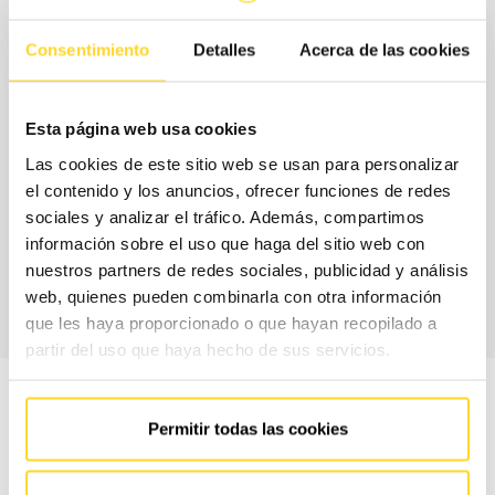
FAIN PUERTAS dispone de diversas tecnologías que te
Consentimiento
Detalles
Acerca de las cookies
ayudarán a poner orden en el acceso a la vivienda o a la
oficina a través del garaje, logrando los siguientes
Esta página web usa cookies
objetivos:
Las cookies de este sitio web se usan para personalizar
el contenido y los anuncios, ofrecer funciones de redes
sociales y analizar el tráfico. Además, compartimos
información sobre el uso que haga del sitio web con
nuestros partners de redes sociales, publicidad y análisis
Disponer de emisores seguros e
web, quienes pueden combinarla con otra información
identificables al ser prácticamente imposible
que les haya proporcionado o que hayan recopilado a
copiarlos.
partir del uso que haya hecho de sus servicios.
Permitir todas las cookies