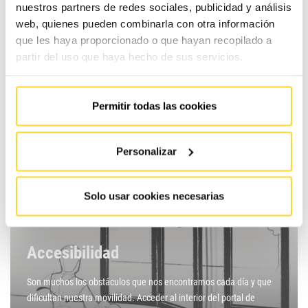
nuestros partners de redes sociales, publicidad y análisis
laboratorios, quirófanos y resto de instalaciones donde se
web, quienes pueden combinarla con otra información
requieranunos ambientes especialmente higiénicos y herméticos.
que les haya proporcionado o que hayan recopilado a
Las puertas destinadas a este tipo desalas tienen que disponer de
partir del uso que haya hecho de sus servicios.
hermeticidad,…
Saber más
Permitir todas las cookies
Personalizar
Solo usar cookies necesarias
Accesibilidad
Son muchos los obstáculos que nos encontramos cada día y que
dificultan nuestra movilidad. Acceder al interior del portal de