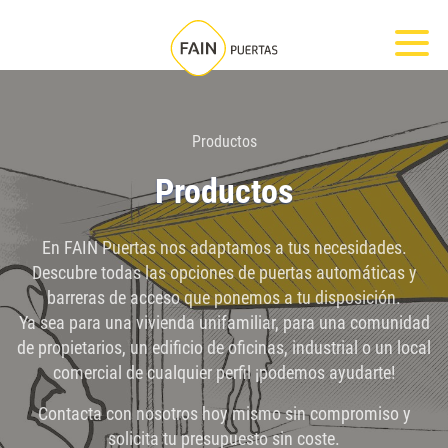
Nota:
Most
este
sitio
web
incluye
Productos
un
Productos
sistema
de
En FAIN Puertas nos adaptamos a tus necesidades.
accesibilidad.
Descubre todas las opciones de puertas automáticas y
barreras de acceso que ponemos a tu disposición.
Ya sea para una vivienda unifamiliar, para una comunidad
de propietarios, un edificio de oficinas, industrial o un local
comercial de cualquier perfil ¡podemos ayudarte!
Contacta con nosotros hoy mismo sin compromiso y
solicita tu presupuesto sin coste.