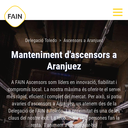
Nota:
Most
este
sitio
web
incluye
Delegació Toledo
Ascensors a Aranjuez
un
Manteniment d'ascensors a
sistema
Aranjuez
de
accesibilidad.
A FAIN Ascensors som líders en innovació, fiabilitat i
compromís local. La nostra màxima és oferir-te el servei
més ràpid, eficient i complet del mercat. Per això, si patiu
avaries d'ascensors a Aranjuez, us atenem des de la
Delegació de FAIN a Toledo. La proximitat és una de les
claus del nostre èxit. La tecnologia i les persones fan la
resta. T'animem a comprovar-ho!