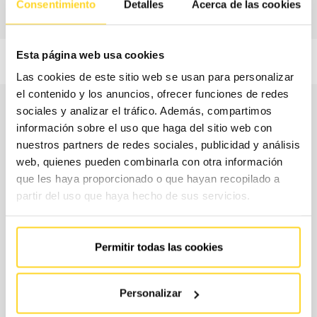
Consentimiento
Detalles
Acerca de las cookies
Esta página web usa cookies
Las cookies de este sitio web se usan para personalizar
el contenido y los anuncios, ofrecer funciones de redes
sociales y analizar el tráfico. Además, compartimos
Quines són les modalitats de
información sobre el uso que haga del sitio web con
nuestros partners de redes sociales, publicidad y análisis
contractació?
web, quienes pueden combinarla con otra información
que les haya proporcionado o que hayan recopilado a
Per ajustar el contracte a les teves necessitats reals i al teu
partir del uso que haya hecho de sus servicios.
pressupost, a FAIN et proposem un model de contractació
flexible, en què seleccionaràs per separat la cobertura de
Permitir todas las cookies
peces, és a dir, els recanvis que s'inclouen sense cost
addicional al teu contracte, i els horaris de servei.
Personalizar