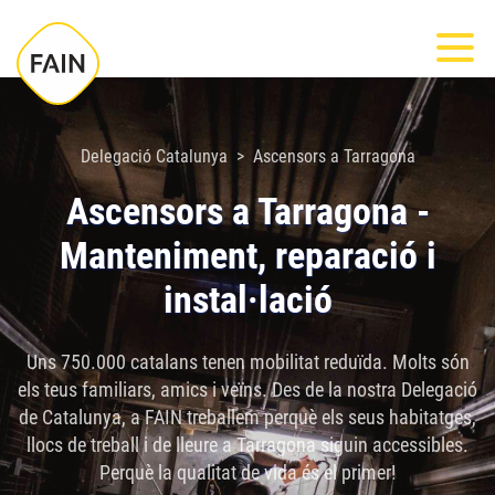
Nota:
Most
este
sitio
web
incluye
Delegació Catalunya
Ascensors a Tarragona
un
Ascensors a Tarragona -
sistema
Manteniment, reparació i
de
accesibilidad.
instal·lació
Uns 750.000 catalans tenen mobilitat reduïda. Molts són
els teus familiars, amics i veïns. Des de la nostra Delegació
de Catalunya, a FAIN treballem perquè els seus habitatges,
llocs de treball i de lleure a Tarragona siguin accessibles.
Perquè la qualitat de vida és el primer!