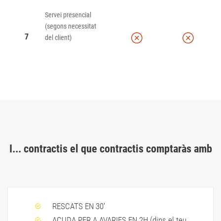
Servei presencial
(segons necessitat
7
del client)
I... contractis el que contractis comptaràs amb
RESCATS EN 30'
ACUDA PER A AVARIES EN 2H (dins el teu