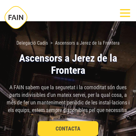
Nota:
Most
este
sitio
web
incluye
Delegació Cadis
Ascensors a Jerez de la Frontera
un
Ascensors a Jerez de la
sistema
Frontera
de
accesibilidad.
A FAIN sabem que la seguretat i la comoditat són dues
parts indivisibles d'un mateix servei, per la qual cosa, a
més de fer un manteniment periòdic de les instal·lacions i
els equips, estem sempre disponibles pel que necessitis.
CONTACTA