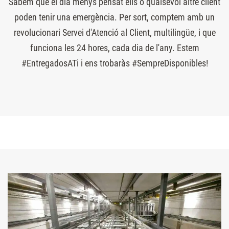
Sabem que el dia menys pensat ells o qualsevol altre client
poden tenir una emergència. Per sort, comptem amb un
revolucionari Servei d'Atenció al Client, multilingüe, i que
funciona les 24 hores, cada dia de l'any. Estem
#EntregadosATi i ens trobaràs #SempreDisponibles!