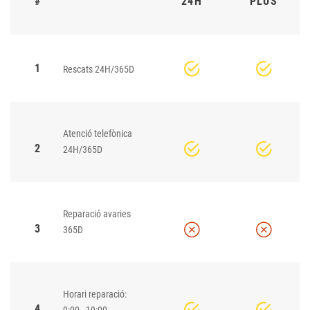
#
24H
PLUS
1
Rescats 24H/365D
Atenció telefònica
2
24H/365D
Reparació avaries
3
365D
Horari reparació:
4
9:00 - 19:00