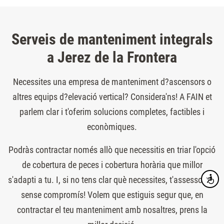
Serveis de manteniment integrals
a Jerez de la Frontera
Necessites una empresa de manteniment d?ascensors o
altres equips d?elevació vertical? Considera'ns! A FAIN et
parlem clar i t'oferim solucions completes, factibles i
econòmiques.
Podràs contractar només allò que necessitis en triar l'opció
de cobertura de peces i cobertura horària que millor
s'adapti a tu. I, si no tens clar què necessites, t'assessorem
Accesibi
sense compromís! Volem que estiguis segur que, en
contractar el teu manteniment amb nosaltres, prens la