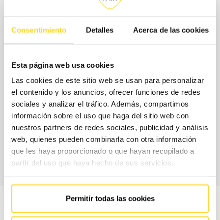
Quines són les modalitats de
contractació?
Consentimiento
Detalles
Acerca de las cookies
Per ajustar el contracte a les teves necessitats reals i al teu
pressupost, a FAIN et proposem un model de contractació
Esta página web usa cookies
flexible, en què seleccionaràs per separat la cobertura de
Las cookies de este sitio web se usan para personalizar
el contenido y los anuncios, ofrecer funciones de redes
peces, és a dir, els recanvis que s'inclouen sense cost
sociales y analizar el tráfico. Además, compartimos
addicional al teu contracte, i els horaris de servei.
información sobre el uso que haga del sitio web con
nuestros partners de redes sociales, publicidad y análisis
web, quienes pueden combinarla con otra información
CONTACTA AMB
NOSALTRES
que les haya proporcionado o que hayan recopilado a
partir del uso que haya hecho de sus servicios.
Permitir todas las cookies