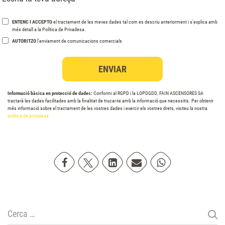
ENTENC I ACCEPTO
el tractament de les meves dades tal com es descriu anteriorment i s'explica amb
més detall a la Política de Privadesa.
AUTORITZO
l'enviament de comunicacions comercials
Informació bàsica en protecció de dades:
Conformi al RGPD i la LOPDGDD, FAIN ASCENSORES SA
tractarà les dades facilitades amb la finalitat de trucar-te amb la informació que necessitis. Per obtenir
més informació sobre el tractament de les vostres dades i exercir els vostres drets, visiteu la nostra
política de privadesa
Compartir a Facebook
Compartir a Twitter
Compartir a Linkedin
Compartir peremail
Compartir a Wha
Cerca: