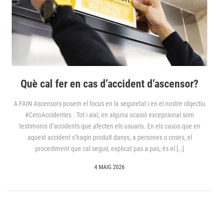
Què cal fer en cas d’accident d’ascensor?
A FAIN Ascensors posem el focus en la seguretat i en el nostre objectiu
#CeroAccidentes . Tot i així, en alguna ocasió excepcional som
testimonis d’accidents que afecten els usuaris. En els casos que en
aquest accident s’hagin produït danys, a persones o coses, el
procediment que cal seguir, explicat pas a pas, és el […]
4 MAIG 2026