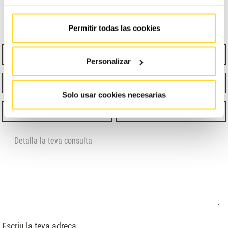
dubte o curiositat, no dubtis en contactar amb nosaltres,
que estem
#SempreDisponibles
i
#EntregadosATi
.
Permitir todas las cookies
Nom
Cognoms
Personalizar
Email
Telèfon
Solo usar cookies necesarias
Quina funció et descriu millor?
Selecciona un producte
Escriu la teva adreça