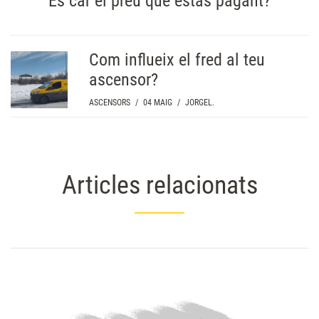
És car el preu que estàs pagant?
Com influeix el fred al teu
ascensor?
ASCENSORS
/
04 MAIG
/
JORGEL.
Articles relacionats