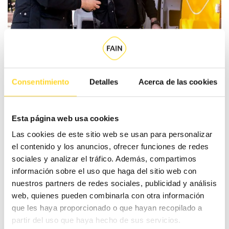
Consentimiento
Detalles
Acerca de las cookies
A
FAIN Ascensors
recordem que la seguretat és una
prioritat absoluta. Si hi ha aigua a la fossa,
el correcte és
avisar els professionals acreditats
, coordinar l’evacuació
Esta página web usa cookies
amb ells i mai improvisar intervencions ni córrer riscos
Las cookies de este sitio web se usan para personalizar
innecessaris.
el contenido y los anuncios, ofrecer funciones de redes
sociales y analizar el tráfico. Además, compartimos
información sobre el uso que haga del sitio web con
La prevenció salva vides
i el compliment de la normativa
nuestros partners de redes sociales, publicidad y análisis
protegeix tant els tècnics com tots els usuaris de
web, quienes pueden combinarla con otra información
l’ascensor. Recorda: l’ascensor és segur quan el maneja
que les haya proporcionado o que hayan recopilado a
qui té la formació i l’acreditació necessària. Si tens algun
partir del uso que haya hecho de sus servicios.