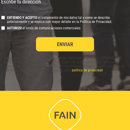
Escribe tu dirección
ENTIENDO Y ACEPTO
el tratamiento de mis datos tal y como se describe
anteriormente y se explica con mayor detalle en la Política de Privacidad.
AUTORIZO
el envío de comunicaciones comerciales
Información básica en protección de datos:
Conforme al RGPD y la LOPDGDD, FAIN
ASCENSORES S.A. tratará los datos facilitados con la finalidad de llamarte con la
información que necesites. Para obtener más información acerca del tratamiento de
sus datos y ejercer sus derechos, visite nuestra
política de privacidad