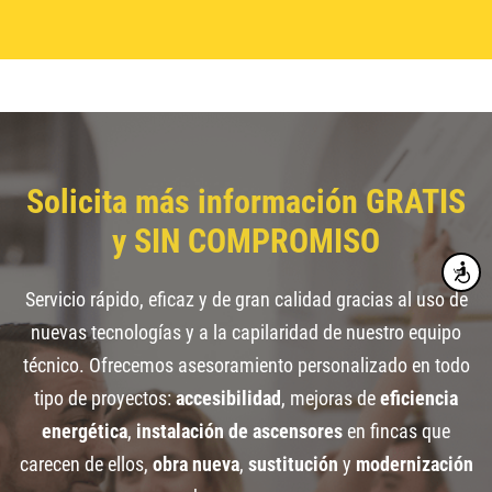
Solicita más información GRATIS
y SIN COMPROMISO
Accesibi
Servicio rápido, eficaz y de gran calidad gracias al uso de
nuevas tecnologías y a la capilaridad de nuestro equipo
técnico. Ofrecemos asesoramiento personalizado en todo
tipo de proyectos:
accesibilidad
, mejoras de
eficiencia
energética
,
instalación de ascensores
en fincas que
carecen de ellos,
obra nueva
,
sustitución
y
modernización