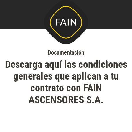
Nota:
este
sitio
web
incluye
un
Documentación
sistema
Descarga aquí las condiciones
de
generales que aplican a tu
accesibilidad.
contrato con FAIN
ASCENSORES S.A.