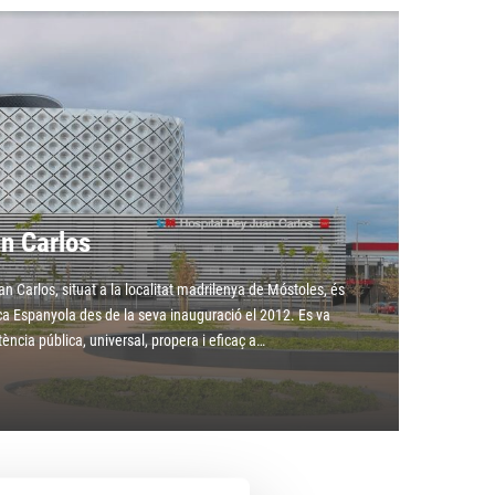
an Carlos
an Carlos, situat a la localitat madrilenya de Móstoles, és
ica Espanyola des de la seva inauguració el 2012. Es va
ència pública, universal, propera i eficaç a…