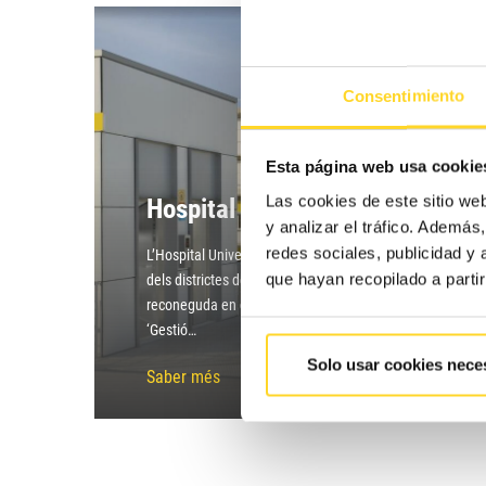
Consentimiento
Esta página web usa cookie
Las cookies de este sitio we
Hospital Infanta Leonor
y analizar el tráfico. Ademá
redes sociales, publicidad y
L’Hospital Universitari Infanta Leonor, inaugurat el 2008
que hayan recopilado a parti
dels districtes de Vila de Vallecas i Pont de Vallecas. La
reconeguda en diverses ocasions, com als Premis Hospita
‘Gestió…
Solo usar cookies nece
Saber més