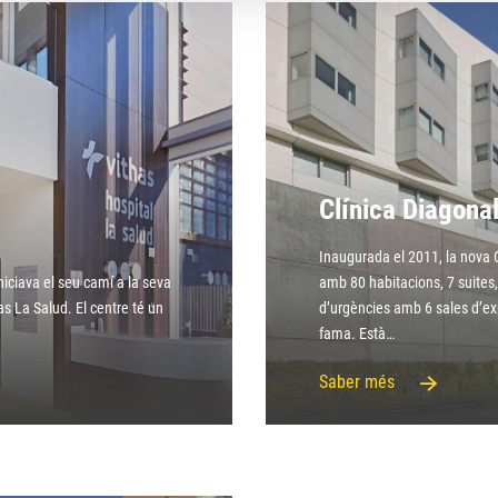
Clínica Diagona
Inaugurada el 2011, la nova 
niciava el seu camí a la seva
amb 80 habitacions, 7 suites
s La Salud. El centre té un
d’urgències amb 6 sales d’expl
fama. Està…
Saber més