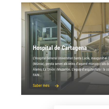
Hospital de Cartagena
L’Hospital General Universitari Santa Lucía, inaugurat el 
(Múrcia), presta servei als veïns d’aquest municipi i als d
Álamo, La Unión i Mazarrón. L’equip d’arquitectura i la c
FAIN…
Saber més