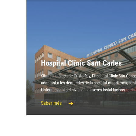
Hospital Clínic Sant Carles
Situat a la plaça de Cristo Rey, l’Hospital Clínic San Carlo
adaptant a les demandes de la societat madrilenya, sent 
i internacional pel nivell de les seves instal·lacions i del
Saber més