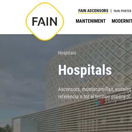
Nota:
FAIN ASCENSORS
FAIN PORTES
este
MANTENIMENT
MODERNIT
sitio
web
incluye
un
Hospitals
sistema
Hospitals
de
accesibilidad.
Presione
Ascensors, muntacamillas, escales
Control-
referència a tot el territori espanyol.
F11
para
ajustar
el