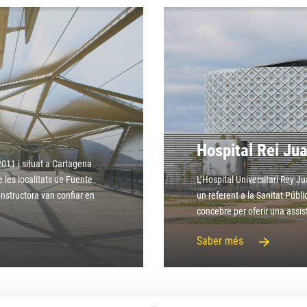
Hospital Rei Ju
2011 i situat a Cartagena
e les localitats de Fuente
L’Hospital Universitari Rey Ju
onstructora van confiar en
un referent a la Sanitat Públ
concebre per oferir una assist
Saber més