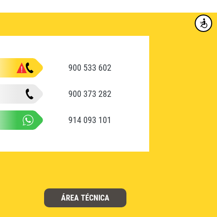
Accesibi
900 533 602
900 373 282
914 093 101
ÁREA TÉCNICA