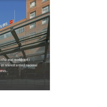
s s’ha anat modificant i
un referent a nivell nacional
s seus…