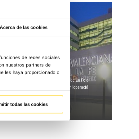
Acerca de las cookies
 funciones de redes sociales
con nuestros partners de
e
ue les haya proporcionado o
rer del 2011 es va dur a terme el trasllat de La Fe a
ud de la ciutat. La reubicació va constituir l’operació
i complexitat realitzada fins…
mitir todas las cookies