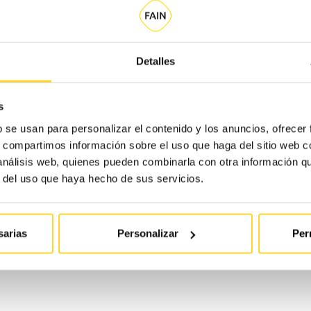
Detalles
s
b se usan para personalizar el contenido y los anuncios, ofrecer
s, compartimos información sobre el uso que haga del sitio web 
Hospital de la F
 análisis web, quienes pueden combinarla con otra información q
, atén la població madrilenya
r del uso que haya hecho de sus servicios.
 seva tasca ha estat
Entre novembre del 2010 i feb
ls Top 20 (a la categoria
unes noves instal·lacions al s
logística de més envergadura 
sarias
Personalizar
Per
Saber més