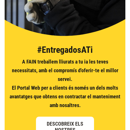
#EntregadosATi
A FAIN treballem lliurats a tu ia les teves
necessitats, amb el compromís d'oferir-te el millor
servei.
El Portal Web per a clients és només un dels molts
avantatges que obtens en contractar el manteniment
amb nosaltres.
DESCOBREIX ELS
NOSTRES