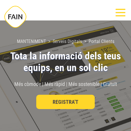
Nota:
Most
este
sitio
web
incluye
MANTENIMENT
Serveis Digitals
Portal Clients
un
Tota la informació dels teus
sistema
equips, en un sol clic
de
accesibilidad.
Més còmode | Més ràpid | Més sostenible | Gratuït
REGISTRA'T