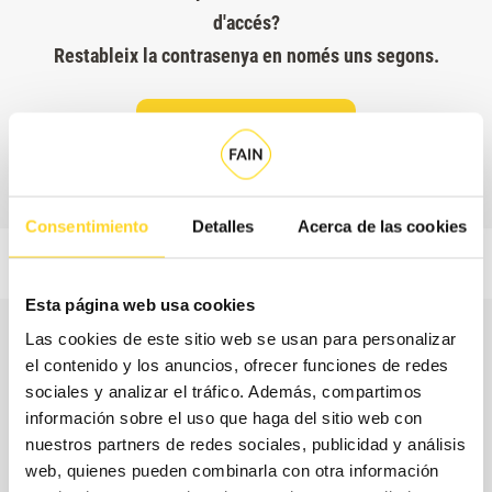
d'accés?
Restableix la contrasenya en només uns segons.
RESTABLIR
CONTRASENYA
Consentimiento
Detalles
Acerca de las cookies
Esta página web usa cookies
Las cookies de este sitio web se usan para personalizar
Ajuda'ns a protegir el medi
el contenido y los anuncios, ofrecer funciones de redes
sociales y analizar el tráfico. Además, compartimos
ambient
información sobre el uso que haga del sitio web con
nuestros partners de redes sociales, publicidad y análisis
A FAIN tenim un compromís amb tu però també amb el
web, quienes pueden combinarla con otra información