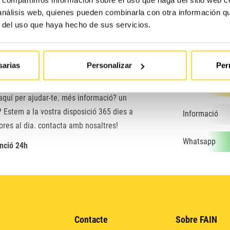
 análisis web, quienes pueden combinarla con otra información q
r del uso que haya hecho de sus servicios.
sarias
Personalizar
Per
 podem ajudar?
Avaries
aquí per ajudar-te. més informació? un
 Estem a la vostra disposició 365 dies a
Informació
hores al dia. contacta amb nosaltres!
Whatsapp
nció 24h
Contacte
Sobre FAIN