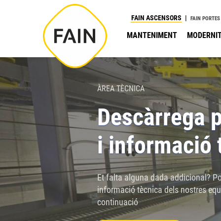
Nota:
FAIN ASCENSORS
FAIN PORTES
este
MANTENIMENT
MODERNIT
sitio
web
incluye
un
ÀREA TÈCNICA
sistema
Descàrrega p
de
accesibilidad.
i informació 
Presione
Control-
F11
Et falta alguna dada addicional? Po
para
informació tècnica dels nostres equ
ajustar
continuació
el