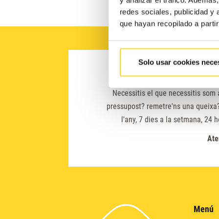
Presione
redes sociales, publicidad y
Control-
que hayan recopilado a parti
F10
para
Solo usar cookies nece
abrir
En què et
un
Necessitis el que necessitis som 
menú
pressupost? remetre'ns una queixa?
de
l'any, 7 dies a la setmana, 24 
accesibilidad.
Ate
Menú