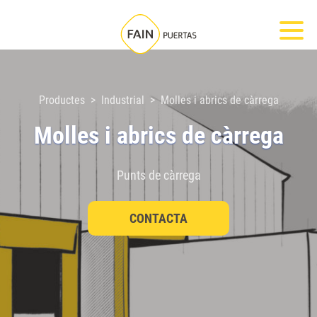
Nota:
Most
este
sitio
web
incluye
Productes
Industrial
Molles i abrics de càrrega
un
Molles i abrics de càrrega
sistema
de
Punts de càrrega
accesibilidad.
CONTACTA