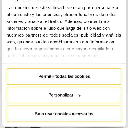
Las cookies de este sitio web se usan para personalizar
el contenido y los anuncios, ofrecer funciones de redes
sociales y analizar el tráfico. Además, compartimos
Abrics de càrrega: usos i
información sobre el uso que haga del sitio web con
operativa
nuestros partners de redes sociales, publicidad y análisis
web, quienes pueden combinarla con otra información
que les haya proporcionado o que hayan recopilado a
L'abric del punt de càrrega envolta la caixa del camió que
partir del uso que haya hecho de sus servicios.
realitza les tasques de càrrega i descàrrega dotant els dos
processos d'un aïllament addicional evitant l'entrada de
fums i la pèrdua de temperatura.
Permitir todas las cookies
Personalizar
Solo usar cookies necesarias